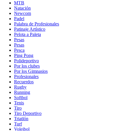
MTB
Natación
Newcom
Padel
Palabra de Profesionales
Patinaje Artístico
Pelota a Paleta
Pesas
Pesas
Pesca
Ping Pong
Polideportivo
Por los clubes
Por los Gimnasios
Profesionales
Recuerdos
Rugby
Running
Softbol
Tenis
Tiro
Tiro Deportivo
Triatlón
Turf
Voleibol