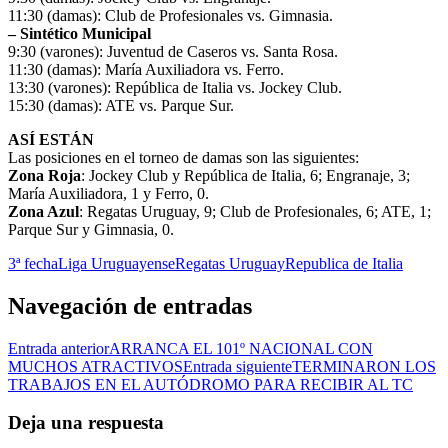
11:30 (damas): Club de Profesionales vs. Gimnasia.
– Sintético Municipal
9:30 (varones): Juventud de Caseros vs. Santa Rosa.
11:30 (damas): María Auxiliadora vs. Ferro.
13:30 (varones): República de Italia vs. Jockey Club.
15:30 (damas): ATE vs. Parque Sur.
ASÍ ESTÁN
Las posiciones en el torneo de damas son las siguientes:
Zona Roja
: Jockey Club y República de Italia, 6; Engranaje, 3;
María Auxiliadora, 1 y Ferro, 0.
Zona Azul
: Regatas Uruguay, 9; Club de Profesionales, 6; ATE, 1;
Parque Sur y Gimnasia, 0.
3ª fecha
Liga Uruguayense
Regatas Uruguay
Republica de Italia
Navegación de entradas
Entrada anterior
ARRANCA EL 101º NACIONAL CON
MUCHOS ATRACTIVOS
Entrada siguiente
TERMINARON LOS
TRABAJOS EN EL AUTÓDROMO PARA RECIBIR AL TC
Deja una respuesta