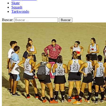
Skate
Squash
Taekwondo
Buscar: