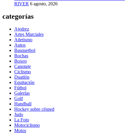
RIVER
6 agosto, 2026
categorías
Ajedrez
Artes Marciales
Atletismo
Autos
Basquetbol
Bochas
Boxeo
Canotaje
Ciclismo
Duatlón
Equitación
Fútbol
Galerías
Golf
Handball
Hockey sobre césped
Judo
La Foto
Motociclismo
Motos