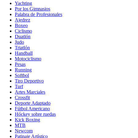
Yachting
Por los Gimnasios
Palabra de Profesionales
Ajedrez
Boxeo
Ciclismo
Duatlón
Judo
Triatlón
Handball
Motociclismo
Pesas
Running
Softbol
Tiro Deportivo
Turf
Artes Marciales
Crossfit
Deporte Adaptado
Fútbol Americano
Hóckey sobre ruedas
Kick Boxing
MTB
Newcom
Patinaje Artístico