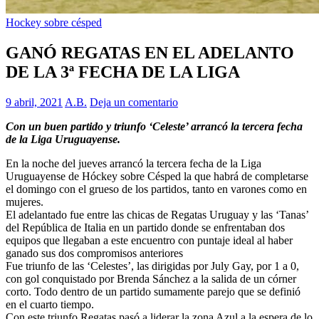
Hockey sobre césped
GANÓ REGATAS EN EL ADELANTO
DE LA 3ª FECHA DE LA LIGA
9 abril, 2021
A.B.
Deja un comentario
Con un buen partido y triunfo ‘Celeste’ arrancó la tercera fecha
de la Liga Uruguayense.
En la noche del jueves arrancó la tercera fecha de la Liga
Uruguayense de Hóckey sobre Césped la que habrá de completarse
el domingo con el grueso de los partidos, tanto en varones como en
mujeres.
El adelantado fue entre las chicas de Regatas Uruguay y las ‘Tanas’
del República de Italia en un partido donde se enfrentaban dos
equipos que llegaban a este encuentro con puntaje ideal al haber
ganado sus dos compromisos anteriores
Fue triunfo de las ‘Celestes’, las dirigidas por July Gay, por 1 a 0,
con gol conquistado por Brenda Sánchez a la salida de un córner
corto. Todo dentro de un partido sumamente parejo que se definió
en el cuarto tiempo.
Con este triunfo Regatas pasó a liderar la zona Azul a la espera de lo