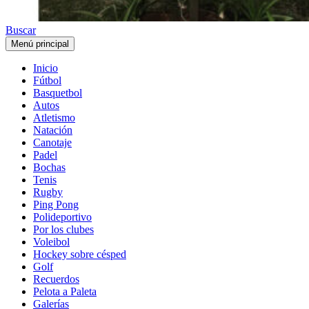
Buscar
Menú principal
Inicio
Fútbol
Basquetbol
Autos
Atletismo
Natación
Canotaje
Padel
Bochas
Tenis
Rugby
Ping Pong
Polideportivo
Por los clubes
Voleibol
Hockey sobre césped
Golf
Recuerdos
Pelota a Paleta
Galerías