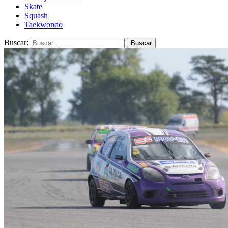
Skate
Squash
Taekwondo
Buscar: