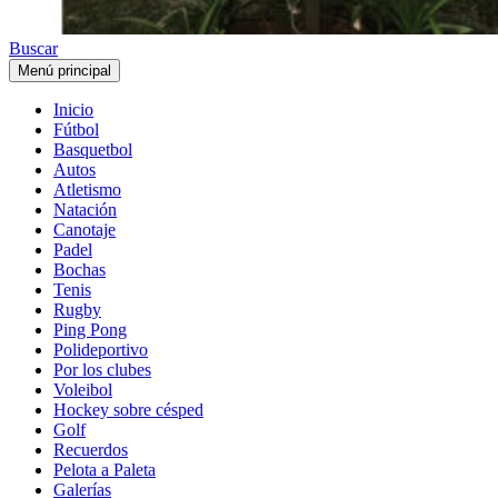
Buscar
Menú principal
Inicio
Fútbol
Basquetbol
Autos
Atletismo
Natación
Canotaje
Padel
Bochas
Tenis
Rugby
Ping Pong
Polideportivo
Por los clubes
Voleibol
Hockey sobre césped
Golf
Recuerdos
Pelota a Paleta
Galerías