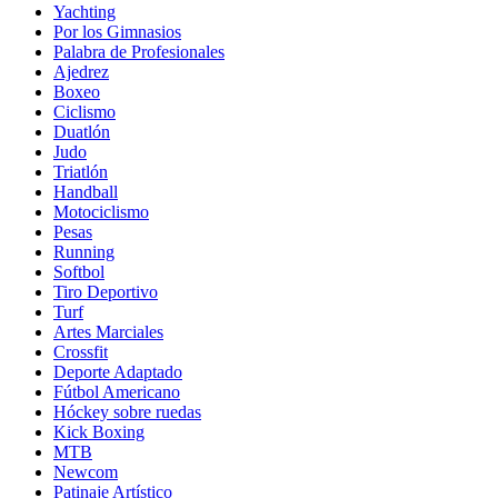
Yachting
Por los Gimnasios
Palabra de Profesionales
Ajedrez
Boxeo
Ciclismo
Duatlón
Judo
Triatlón
Handball
Motociclismo
Pesas
Running
Softbol
Tiro Deportivo
Turf
Artes Marciales
Crossfit
Deporte Adaptado
Fútbol Americano
Hóckey sobre ruedas
Kick Boxing
MTB
Newcom
Patinaje Artístico