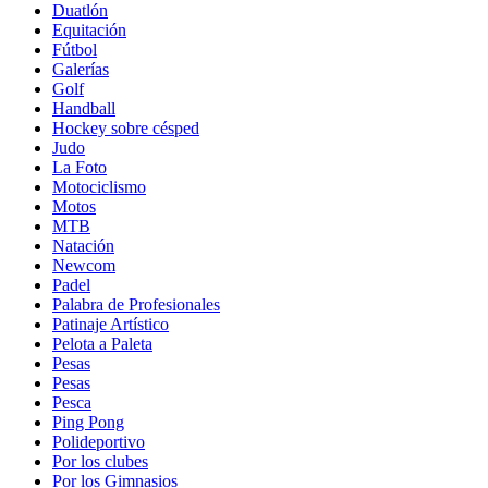
Duatlón
Equitación
Fútbol
Galerías
Golf
Handball
Hockey sobre césped
Judo
La Foto
Motociclismo
Motos
MTB
Natación
Newcom
Padel
Palabra de Profesionales
Patinaje Artístico
Pelota a Paleta
Pesas
Pesas
Pesca
Ping Pong
Polideportivo
Por los clubes
Por los Gimnasios