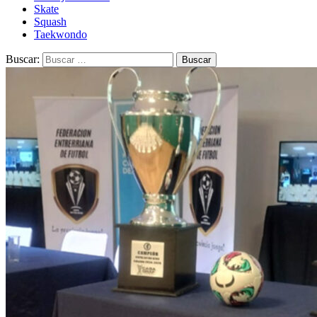
Skate
Squash
Taekwondo
Buscar: