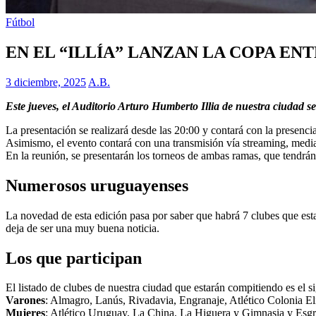
Fútbol
EN EL “ILLÍA” LANZAN LA COPA EN
3 diciembre, 2025
A.B.
Este jueves, el Auditorio Arturo Humberto Illia de nuestra ciudad 
La presentación se realizará desde las 20:00 y contará con la presenci
Asimismo, el evento contará con una transmisión vía streaming, mediant
En la reunión, se presentarán los torneos de ambas ramas, que tendrá
Numerosos uruguayenses
La novedad de esta edición pasa por saber que habrá 7 clubes que est
deja de ser una muy buena noticia.
Los que participan
El listado de clubes de nuestra ciudad que estarán compitiendo es el si
Varones
: Almagro, Lanús, Rivadavia, Engranaje, Atlético Colonia El
Mujeres
: Atlético Uruguay, La China, La Higuera y Gimnasia y Esg