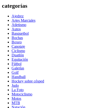
categorías
Ajedrez
Artes Marciales
Atletismo
Autos
Basquetbol
Bochas
Boxeo
Canotaje
Ciclismo
Duatlón
Equitación
Fútbol
Galerías
Golf
Handball
Hockey sobre césped
Judo
La Foto
Motociclismo
Motos
MTB
Natación