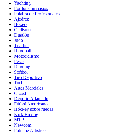
Yachting
Por los Gimnasios
Palabra de Profesionales
Ajedrez
Boxeo
Ciclismo
Duatlón
Judo
Triatlón
Handball
Motociclismo
Pesas
Running
Softbol
Tiro Deportivo
Turf
Artes Marciales
Crossfit
Deporte Adaptado
Fútbol Americano
Hóckey sobre ruedas
Kick Boxing
MTB
Newcom
Patinaje Artístico