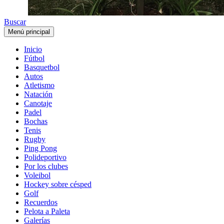
Buscar
Menú principal
Inicio
Fútbol
Basquetbol
Autos
Atletismo
Natación
Canotaje
Padel
Bochas
Tenis
Rugby
Ping Pong
Polideportivo
Por los clubes
Voleibol
Hockey sobre césped
Golf
Recuerdos
Pelota a Paleta
Galerías