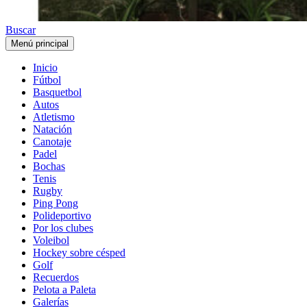
Buscar
Menú principal
Inicio
Fútbol
Basquetbol
Autos
Atletismo
Natación
Canotaje
Padel
Bochas
Tenis
Rugby
Ping Pong
Polideportivo
Por los clubes
Voleibol
Hockey sobre césped
Golf
Recuerdos
Pelota a Paleta
Galerías