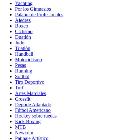
Yachting
Por los Gimnasios
Palabra de Profesionales
Ajedrez
Boxeo
Ciclismo
Duatlón
Judo
Triatlón
Handball
Motociclismo
Pesas
Running
Softbol
Tiro Deportivo
Turf
Artes Marciales
Crossfit
Deporte Adaptado
Fútbol Americano
Hóckey sobre ruedas
Kick Boxing
MTB
Newcom
Patinaje Artístico