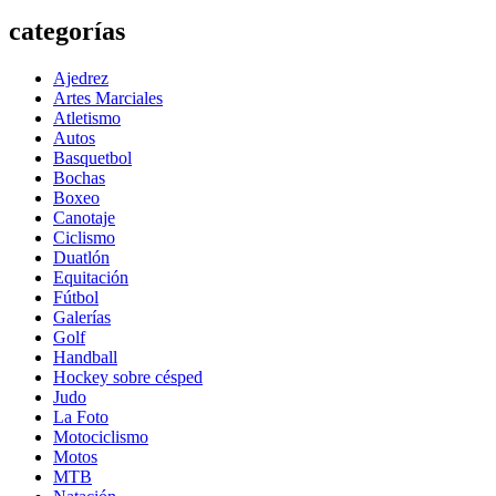
categorías
Ajedrez
Artes Marciales
Atletismo
Autos
Basquetbol
Bochas
Boxeo
Canotaje
Ciclismo
Duatlón
Equitación
Fútbol
Galerías
Golf
Handball
Hockey sobre césped
Judo
La Foto
Motociclismo
Motos
MTB