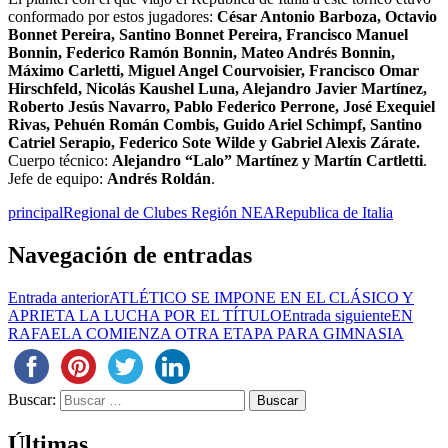
conformado por estos jugadores:
César Antonio Barboza, Octavio
Bonnet Pereira, Santino Bonnet Pereira, Francisco Manuel
Bonnin, Federico Ramón Bonnin, Mateo Andrés Bonnin,
Máximo Carletti, Miguel Angel Courvoisier, Francisco Omar
Hirschfeld, Nicolás Kaushel Luna, Alejandro Javier Martínez,
Roberto Jesús Navarro, Pablo Federico Perrone, José Exequiel
Rivas, Pehuén Román Combis, Guido Ariel Schimpf, Santino
Catriel Serapio, Federico Sote Wilde y Gabriel Alexis Zárate.
Cuerpo técnico:
Alejandro “Lalo” Martínez y Martín Cartletti
.
Jefe de equipo:
Andrés Roldán
.
principal
Regional de Clubes Región NEA
Republica de Italia
Navegación de entradas
Entrada anterior
ATLÉTICO SE IMPONE EN EL CLÁSICO Y
APRIETA LA LUCHA POR EL TÍTULO
Entrada siguiente
EN
RAFAELA COMIENZA OTRA ETAPA PARA GIMNASIA
Buscar:
Últimas