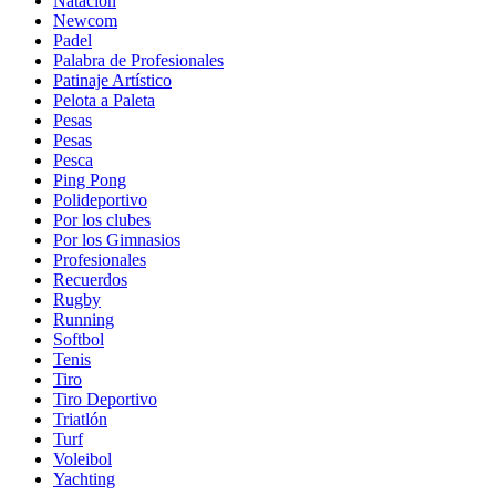
Natación
Newcom
Padel
Palabra de Profesionales
Patinaje Artístico
Pelota a Paleta
Pesas
Pesas
Pesca
Ping Pong
Polideportivo
Por los clubes
Por los Gimnasios
Profesionales
Recuerdos
Rugby
Running
Softbol
Tenis
Tiro
Tiro Deportivo
Triatlón
Turf
Voleibol
Yachting