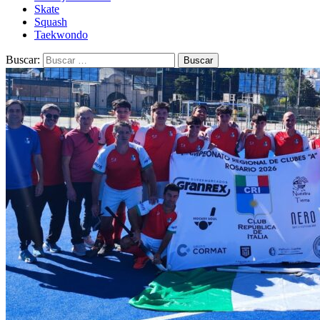
Skate
Squash
Taekwondo
Buscar: