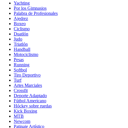
Yachting
Por los Gimnasios
Palabra de Profesionales
Ajedrez
Boxeo
Ciclismo
Duatlón
Judo
Triatlón
Handball
Motociclismo
Pesas
Running
Softbol
Tiro Deportivo
Turf
Artes Marciales
Crossfit
Deporte Adaptado
Fútbol Americano
Hóckey sobre ruedas
Kick Boxing
MTB
Newcom
Patinaje Artístico