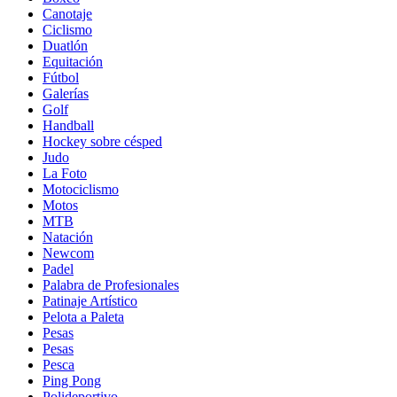
Canotaje
Ciclismo
Duatlón
Equitación
Fútbol
Galerías
Golf
Handball
Hockey sobre césped
Judo
La Foto
Motociclismo
Motos
MTB
Natación
Newcom
Padel
Palabra de Profesionales
Patinaje Artístico
Pelota a Paleta
Pesas
Pesas
Pesca
Ping Pong
Polideportivo