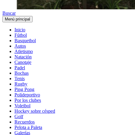
Buscar
Menú principal
Inicio
Fútbol
Basquetbol
Autos
Atletismo
Natación
Canotaje
Padel
Bochas
Tenis
Rugby
Ping Pong
Polideportivo
Por los clubes
Voleibol
Hockey sobre césped
Golf
Recuerdos
Pelota a Paleta
Galerías