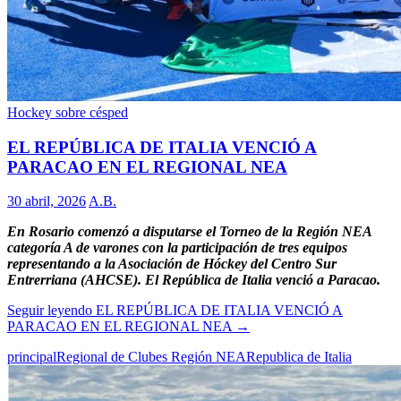
Hockey sobre césped
EL REPÚBLICA DE ITALIA VENCIÓ A
PARACAO EN EL REGIONAL NEA
30 abril, 2026
A.B.
En Rosario comenzó a disputarse el Torneo de la Región NEA
categoría A de varones con la participación de tres equipos
representando a la Asociación de Hóckey del Centro Sur
Entrerriana (AHCSE). El República de Italia venció a Paracao.
Seguir leyendo
EL REPÚBLICA DE ITALIA VENCIÓ A
PARACAO EN EL REGIONAL NEA
→
principal
Regional de Clubes Región NEA
Republica de Italia