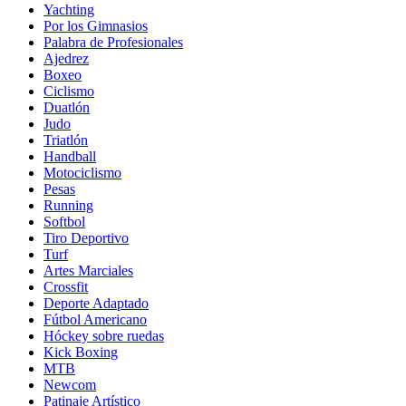
Yachting
Por los Gimnasios
Palabra de Profesionales
Ajedrez
Boxeo
Ciclismo
Duatlón
Judo
Triatlón
Handball
Motociclismo
Pesas
Running
Softbol
Tiro Deportivo
Turf
Artes Marciales
Crossfit
Deporte Adaptado
Fútbol Americano
Hóckey sobre ruedas
Kick Boxing
MTB
Newcom
Patinaje Artístico