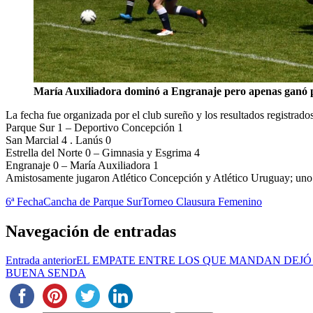
María Auxiliadora dominó a Engranaje pero apenas ganó p
La fecha fue organizada por el club sureño y los resultados registrados
Parque Sur 1 – Deportivo Concepción 1
San Marcial 4 . Lanús 0
Estrella del Norte 0 – Gimnasia y Esgrima 4
Engranaje 0 – María Auxiliadora 1
Amistosamente jugaron Atlético Concepción y Atlético Uruguay; uno 
6ª Fecha
Cancha de Parque Sur
Torneo Clausura Femenino
Navegación de entradas
Entrada anterior
EL EMPATE ENTRE LOS QUE MANDAN DEJÓ
BUENA SENDA