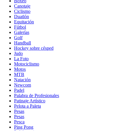
Boxeo
Canotaje
Ciclismo
Duatlón
Equitación
Fútbol
Galerías
Golf
Handball
Hockey sobre césped
Judo
La Foto
Motociclismo
Motos
MTB
Natación
Newcom
Padel
Palabra de Profesionales
Patinaje Artístico
Pelota a Paleta
Pesas
Pesas
Pesca
Ping Pong