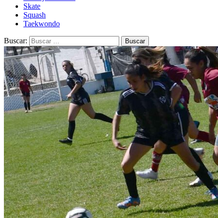
Skate
Squash
Taekwondo
Buscar: