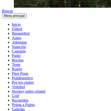
Buscar
Menú principal
Inicio
Fútbol
Basquetbol
Autos
Atletismo
Natación
Canotaje
Padel
Bochas
Tenis
Rugby
Ping Pong
Polideportivo
Por los clubes
Voleibol
Hockey sobre césped
Golf
Recuerdos
Pelota a Paleta
Galerías