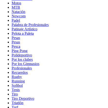
Motos
MTB
Natación
Newcom
Padel
Palabra de Profesionales
Patinaje Artístico
Pelota a Paleta
Pesas
Pesas
Pesca
Ping Pong
Polideportivo
Por los clubes
Por los Gimnasios
Profesionales
Recuerdos
Rugby
Running
Softbol
Tenis
Tiro
Tiro Deportivo
Triatlón
Turf