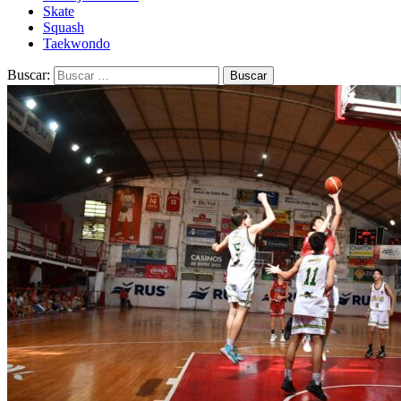
Skate
Squash
Taekwondo
Buscar: