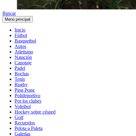
Buscar
Menú principal
Inicio
Fútbol
Basquetbol
Autos
Atletismo
Natación
Canotaje
Padel
Bochas
Tenis
Rugby
Ping Pong
Polideportivo
Por los clubes
Voleibol
Hockey sobre césped
Golf
Recuerdos
Pelota a Paleta
Galerías