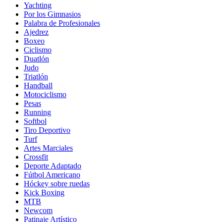
Yachting
Por los Gimnasios
Palabra de Profesionales
Ajedrez
Boxeo
Ciclismo
Duatlón
Judo
Triatlón
Handball
Motociclismo
Pesas
Running
Softbol
Tiro Deportivo
Turf
Artes Marciales
Crossfit
Deporte Adaptado
Fútbol Americano
Hóckey sobre ruedas
Kick Boxing
MTB
Newcom
Patinaje Artístico