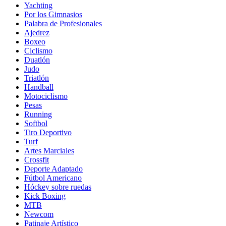
Yachting
Por los Gimnasios
Palabra de Profesionales
Ajedrez
Boxeo
Ciclismo
Duatlón
Judo
Triatlón
Handball
Motociclismo
Pesas
Running
Softbol
Tiro Deportivo
Turf
Artes Marciales
Crossfit
Deporte Adaptado
Fútbol Americano
Hóckey sobre ruedas
Kick Boxing
MTB
Newcom
Patinaje Artístico