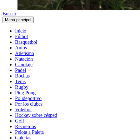
Buscar
Menú principal
Inicio
Fútbol
Basquetbol
Autos
Atletismo
Natación
Canotaje
Padel
Bochas
Tenis
Rugby
Ping Pong
Polideportivo
Por los clubes
Voleibol
Hockey sobre césped
Golf
Recuerdos
Pelota a Paleta
Galerías