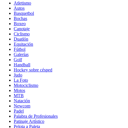
Atletismo
Autos
Basquetbol
Bochas
Boxeo
Canotaje
Ciclismo
Duatlón
Equitación
Fútbol
Galerías
Golf
Handball
Hockey sobre césped
Judo
La Foto
Motociclismo
Motos
MTB
Natación
Newcom
Padel
Palabra de Profesionales
Patinaje Artístico
Pelota a Paleta