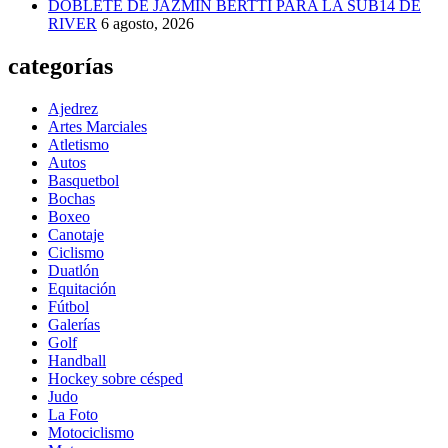
DOBLETE DE JAZMÍN BERTTI PARA LA SUB14 DE
RIVER
6 agosto, 2026
categorías
Ajedrez
Artes Marciales
Atletismo
Autos
Basquetbol
Bochas
Boxeo
Canotaje
Ciclismo
Duatlón
Equitación
Fútbol
Galerías
Golf
Handball
Hockey sobre césped
Judo
La Foto
Motociclismo