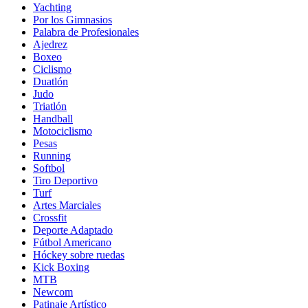
Yachting
Por los Gimnasios
Palabra de Profesionales
Ajedrez
Boxeo
Ciclismo
Duatlón
Judo
Triatlón
Handball
Motociclismo
Pesas
Running
Softbol
Tiro Deportivo
Turf
Artes Marciales
Crossfit
Deporte Adaptado
Fútbol Americano
Hóckey sobre ruedas
Kick Boxing
MTB
Newcom
Patinaje Artístico