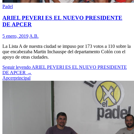
Padel
ARIEL PEVERI ES EL NUEVO PRESIDENTE
DE APCER
5 enero, 2019
A.B.
La Lista A de nuestra ciudad se impuso por 173 votos a 110 sobre la
que encabezaba Martin Inchauspe del departamento Colón con el
apoyo de otras ciudades.
Seguir leyendo
ARIEL PEVERI ES EL NUEVO PRESIDENTE
DE APCER
→
Apcer
principal