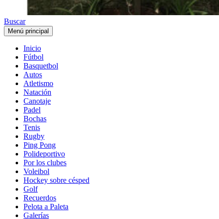
Buscar
Menú principal
Inicio
Fútbol
Basquetbol
Autos
Atletismo
Natación
Canotaje
Padel
Bochas
Tenis
Rugby
Ping Pong
Polideportivo
Por los clubes
Voleibol
Hockey sobre césped
Golf
Recuerdos
Pelota a Paleta
Galerías