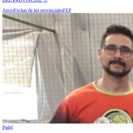
DEL PROVINCIAL
→
Apcer
Fechas de los provinciales
FEP
Padel