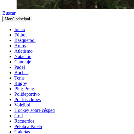
Buscar
Menú principal
Inicio
Fútbol
Basquetbol
Autos
Atletismo
Natación
Canotaje
Padel
Bochas
Tenis
Rugby
Ping Pong
Polideportivo
Por los clubes
Voleibol
Hockey sobre césped
Golf
Recuerdos
Pelota a Paleta
Galerías