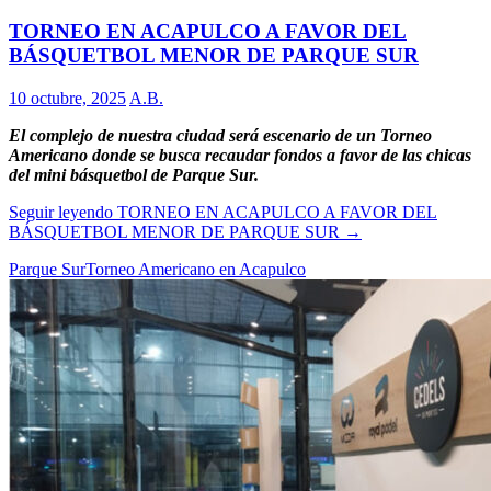
TORNEO EN ACAPULCO A FAVOR DEL
BÁSQUETBOL MENOR DE PARQUE SUR
10 octubre, 2025
A.B.
El complejo de nuestra ciudad será escenario de un Torneo
Americano donde se busca recaudar fondos a favor de las chicas
del mini básquetbol de Parque Sur.
Seguir leyendo
TORNEO EN ACAPULCO A FAVOR DEL
BÁSQUETBOL MENOR DE PARQUE SUR
→
Parque Sur
Torneo Americano en Acapulco