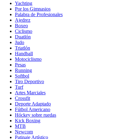
Yachting
Por los Gimnasios
Palabra de Profesionales
Ajedrez
Boxeo
Ciclismo
Duatlón
Judo
Triatlón
Handball
Motociclismo
Pesas
Running
Softbol
Tiro Deportivo
Turf
Artes Marciales
Crossfit
Deporte Adaptado
Fútbol Americano
Hóckey sobre ruedas
Kick Boxing
MTB
Newcom
Patinaje Artístico