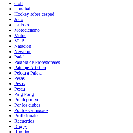
Golf
Handball
Hockey sobre césped
Judo
La Foto
Motociclismo
Motos
MTB
Natación
Newcom
Padel
Palabra de Profesionales
Patinaje Artístico
Pelota a Paleta
Pesas
Pesas
Pesca
Ping Pong
Polideportivo
Por los clubes
Por los Gimnasios
Profesionales
Recuerdos
Rugby
Running