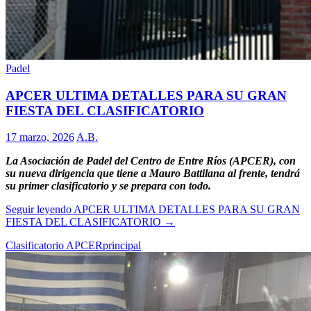
Padel
APCER ULTIMA DETALLES PARA SU GRAN
FIESTA DEL CLASIFICATORIO
17 marzo, 2026
A.B.
La Asociación de Padel del Centro de Entre Ríos (APCER), con
su nueva dirigencia que tiene a Mauro Battilana al frente, tendrá
su primer clasificatorio y se prepara con todo.
Seguir leyendo
APCER ULTIMA DETALLES PARA SU GRAN
FIESTA DEL CLASIFICATORIO
→
Clasificatorio APCER
principal