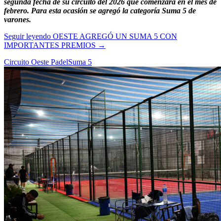
segunda fecha de su circuito del 2026 que comenzará en el mes de
febrero. Para esta ocasión se agregó la categoría Suma 5 de
varones.
Seguir leyendo
OESTE AGREGÓ UN SUMA 5 CON
IMPORTANTES PREMIOS
→
Circuito Oeste Padel
Suma 5