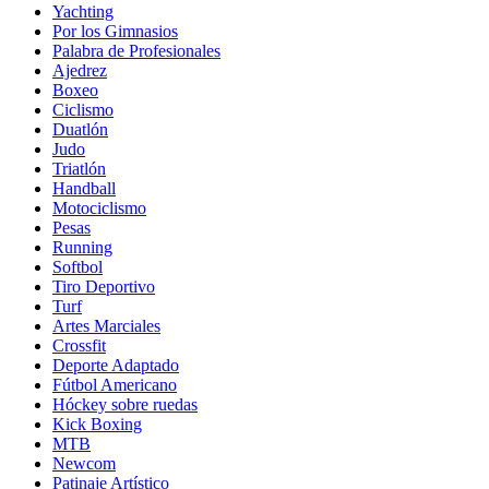
Yachting
Por los Gimnasios
Palabra de Profesionales
Ajedrez
Boxeo
Ciclismo
Duatlón
Judo
Triatlón
Handball
Motociclismo
Pesas
Running
Softbol
Tiro Deportivo
Turf
Artes Marciales
Crossfit
Deporte Adaptado
Fútbol Americano
Hóckey sobre ruedas
Kick Boxing
MTB
Newcom
Patinaje Artístico