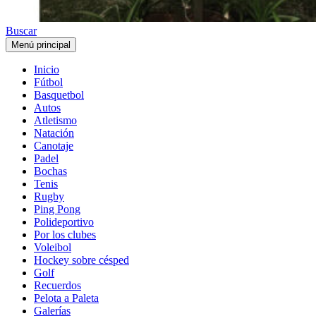
Buscar
Menú principal
Inicio
Fútbol
Basquetbol
Autos
Atletismo
Natación
Canotaje
Padel
Bochas
Tenis
Rugby
Ping Pong
Polideportivo
Por los clubes
Voleibol
Hockey sobre césped
Golf
Recuerdos
Pelota a Paleta
Galerías