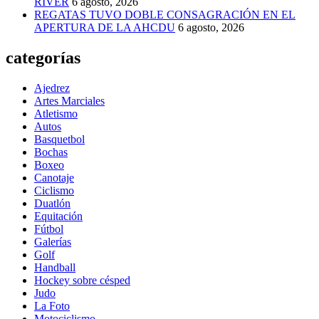
RIVER
6 agosto, 2026
REGATAS TUVO DOBLE CONSAGRACIÓN EN EL
APERTURA DE LA AHCDU
6 agosto, 2026
categorías
Ajedrez
Artes Marciales
Atletismo
Autos
Basquetbol
Bochas
Boxeo
Canotaje
Ciclismo
Duatlón
Equitación
Fútbol
Galerías
Golf
Handball
Hockey sobre césped
Judo
La Foto
Motociclismo