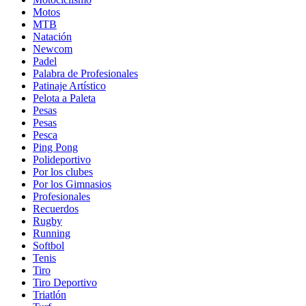
Motos
MTB
Natación
Newcom
Padel
Palabra de Profesionales
Patinaje Artístico
Pelota a Paleta
Pesas
Pesas
Pesca
Ping Pong
Polideportivo
Por los clubes
Por los Gimnasios
Profesionales
Recuerdos
Rugby
Running
Softbol
Tenis
Tiro
Tiro Deportivo
Triatlón