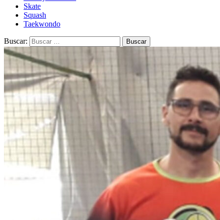
Skate
Squash
Taekwondo
Buscar: