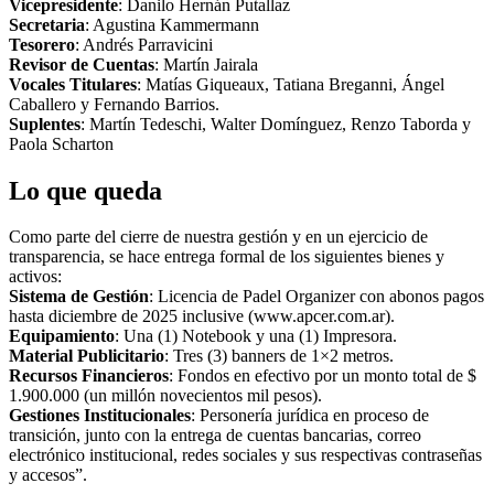
Vicepresidente
: Danilo Hernán Putallaz
Secretaria
: Agustina Kammermann
Tesorero
: Andrés Parravicini
Revisor de Cuentas
: Martín Jairala
Vocales Titulares
: Matías Giqueaux, Tatiana Breganni, Ángel
Caballero y Fernando Barrios.
Suplentes
: Martín Tedeschi, Walter Domínguez, Renzo Taborda y
Paola Scharton
Lo que queda
Como parte del cierre de nuestra gestión y en un ejercicio de
transparencia, se hace entrega formal de los siguientes bienes y
activos:
Sistema de Gestión
: Licencia de Padel Organizer con abonos pagos
hasta diciembre de 2025 inclusive (www.apcer.com.ar).
Equipamiento
: Una (1) Notebook y una (1) Impresora.
Material Publicitario
: Tres (3) banners de 1×2 metros.
Recursos Financieros
: Fondos en efectivo por un monto total de $
1.900.000 (un millón novecientos mil pesos).
Gestiones Institucionales
: Personería jurídica en proceso de
transición, junto con la entrega de cuentas bancarias, correo
electrónico institucional, redes sociales y sus respectivas contraseñas
y accesos”.