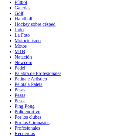
Fútbol
Galerías
Golf
Handball
Hockey sobre césped
Judo
La Foto
Motociclismo
Motos
MTB
Natación
Newcom
Padel
Palabra de Profesionales
Patinaje Artístico
Pelota a Paleta
Pesas
Pesas
Pesca
Ping Pong
Polideportivo
Por los clubes
Por los Gimnasios
Profesionales
Recuerdos