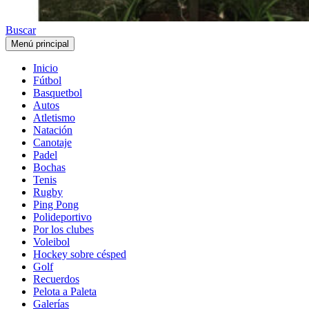
Buscar
Menú principal
Inicio
Fútbol
Basquetbol
Autos
Atletismo
Natación
Canotaje
Padel
Bochas
Tenis
Rugby
Ping Pong
Polideportivo
Por los clubes
Voleibol
Hockey sobre césped
Golf
Recuerdos
Pelota a Paleta
Galerías