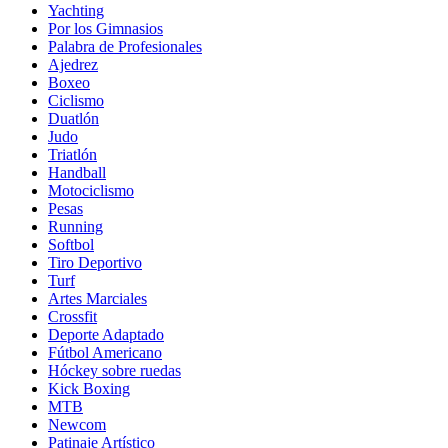
Yachting
Por los Gimnasios
Palabra de Profesionales
Ajedrez
Boxeo
Ciclismo
Duatlón
Judo
Triatlón
Handball
Motociclismo
Pesas
Running
Softbol
Tiro Deportivo
Turf
Artes Marciales
Crossfit
Deporte Adaptado
Fútbol Americano
Hóckey sobre ruedas
Kick Boxing
MTB
Newcom
Patinaje Artístico