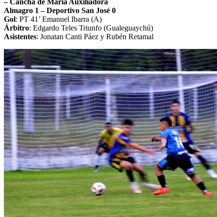
– Cancha de María Auxiliadora
Almagro 1 – Deportivo San José 0
Gol
: PT 41’ Emanuel Ibarra (A)
Árbitro
: Edgardo Teles Triunfo (Gualeguaychú)
Asistentes
: Jonatan Canti Páez y Rubén Retamal