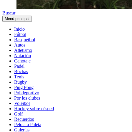
Buscar
Menú principal
Inicio
Fútbol
Basquetbol
Autos
Atletismo
Natación
Canotaje
Padel
Bochas
Tenis
Rugby
Ping Pong
Polideportivo
Por los clubes
Voleibol
Hockey sobre césped
Golf
Recuerdos
Pelota a Paleta
Galerías