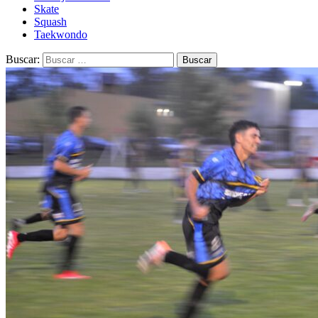
Skate
Squash
Taekwondo
Buscar: