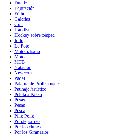
Duatlón
Equitación
Fútbol
Galerías
Golf
Handball
Hockey sobre césped
Judo
La Foto
Motociclismo
Motos
MTB
Natación
Newcom
Padel
Palabra de Profesionales
Patinaje Artístico
Pelota a Paleta
Pesas
Pesas
Pesca
Ping Pong
Polideportivo
Por los clubes
Por los Gimnasios