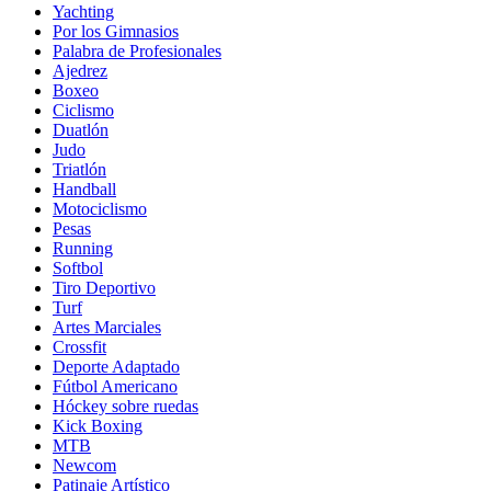
Yachting
Por los Gimnasios
Palabra de Profesionales
Ajedrez
Boxeo
Ciclismo
Duatlón
Judo
Triatlón
Handball
Motociclismo
Pesas
Running
Softbol
Tiro Deportivo
Turf
Artes Marciales
Crossfit
Deporte Adaptado
Fútbol Americano
Hóckey sobre ruedas
Kick Boxing
MTB
Newcom
Patinaje Artístico