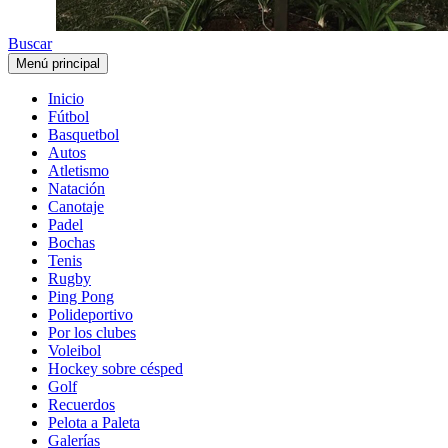
Buscar
Menú principal
Inicio
Fútbol
Basquetbol
Autos
Atletismo
Natación
Canotaje
Padel
Bochas
Tenis
Rugby
Ping Pong
Polideportivo
Por los clubes
Voleibol
Hockey sobre césped
Golf
Recuerdos
Pelota a Paleta
Galerías