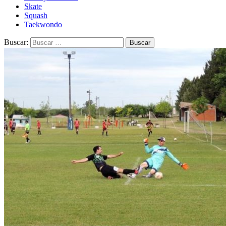
Skate
Squash
Taekwondo
Buscar: