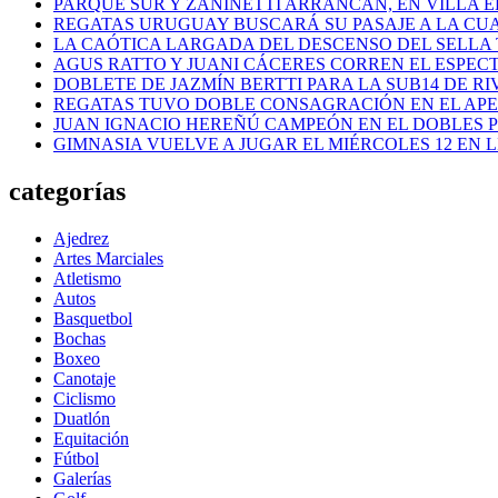
PARQUE SUR Y ZANINETTI ARRANCAN, EN VILLA EL
REGATAS URUGUAY BUSCARÁ SU PASAJE A LA CUAR
LA CAÓTICA LARGADA DEL DESCENSO DEL SELLA 
AGUS RATTO Y JUANI CÁCERES CORREN EL ESPEC
DOBLETE DE JAZMÍN BERTTI PARA LA SUB14 DE RI
REGATAS TUVO DOBLE CONSAGRACIÓN EN EL AP
JUAN IGNACIO HEREÑÚ CAMPEÓN EN EL DOBLES
GIMNASIA VUELVE A JUGAR EL MIÉRCOLES 12 EN 
categorías
Ajedrez
Artes Marciales
Atletismo
Autos
Basquetbol
Bochas
Boxeo
Canotaje
Ciclismo
Duatlón
Equitación
Fútbol
Galerías