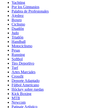
Yachting
Por los Gimnasios
Palabra de Profesionales
Ajedrez
Boxeo
Ciclismo
Duatlón
Judo
Triatlón
Handball
Motociclismo
Pesas
Running
Softbol
Tiro Deportivo
Turf
Artes Marciales
Crossfit
Deporte Adaptado
Fútbol Americano
Hóckey sobre ruedas
Kick Boxing
MTB
Newcom
Patinaje Artístico