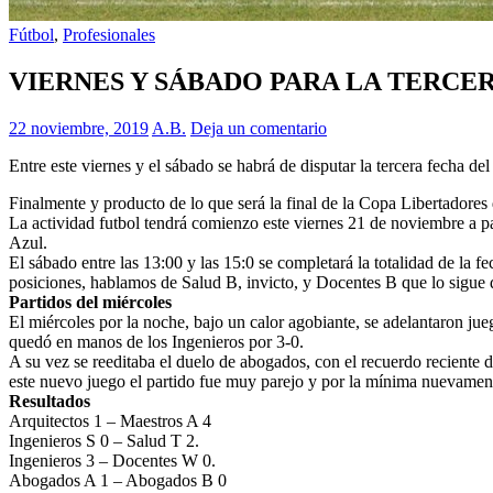
Fútbol
,
Profesionales
VIERNES Y SÁBADO PARA LA TERCE
22 noviembre, 2019
A.B.
Deja un comentario
Entre este viernes y el sábado se habrá de disputar la tercera fecha d
Finalmente y producto de lo que será la final de la Copa Libertadores 
La actividad futbol tendrá comienzo este viernes 21 de noviembre a pa
Azul.
El sábado entre las 13:00 y las 15:0 se completará la totalidad de la f
posiciones, hablamos de Salud B, invicto, y Docentes B que lo sigue 
Partidos del miércoles
El miércoles por la noche, bajo un calor agobiante, se adelantaron ju
quedó en manos de los Ingenieros por 3-0.
A su vez se reeditaba el duelo de abogados, con el recuerdo reciente
este nuevo juego el partido fue muy parejo y por la mínima nuevamente
Resultados
Arquitectos 1 – Maestros A 4
Ingenieros S 0 – Salud T 2.
Ingenieros 3 – Docentes W 0.
Abogados A 1 – Abogados B 0