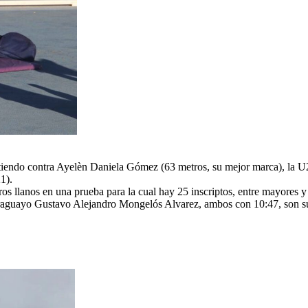
iendo contra Ayelèn Daniela Gómez (63 metros, su mejor marca), la U2
1).
tros llanos en una prueba para la cual hay 25 inscriptos, entre mayore
paraguayo Gustavo Alejandro Mongelós Alvarez, ambos con 10:47, son sus