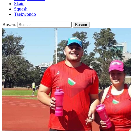
Skate
Squash
Taekwondo
Buscar: