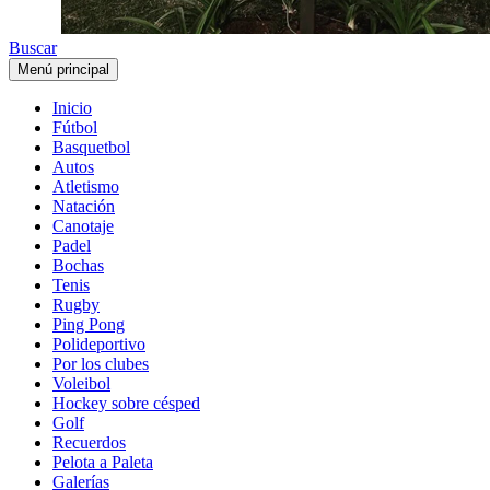
Buscar
Menú principal
Inicio
Fútbol
Basquetbol
Autos
Atletismo
Natación
Canotaje
Padel
Bochas
Tenis
Rugby
Ping Pong
Polideportivo
Por los clubes
Voleibol
Hockey sobre césped
Golf
Recuerdos
Pelota a Paleta
Galerías