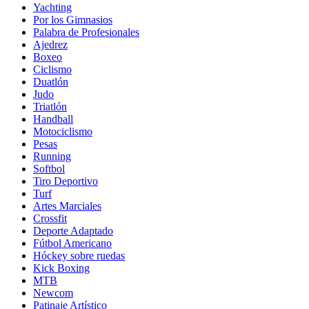
Yachting
Por los Gimnasios
Palabra de Profesionales
Ajedrez
Boxeo
Ciclismo
Duatlón
Judo
Triatlón
Handball
Motociclismo
Pesas
Running
Softbol
Tiro Deportivo
Turf
Artes Marciales
Crossfit
Deporte Adaptado
Fútbol Americano
Hóckey sobre ruedas
Kick Boxing
MTB
Newcom
Patinaje Artístico