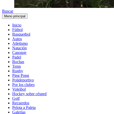
Buscar
Menú principal
Inicio
Fútbol
Basquetbol
Autos
Atletismo
Natación
Canotaje
Padel
Bochas
Tenis
Rugby
Ping Pong
Polideportivo
Por los clubes
Voleibol
Hockey sobre césped
Golf
Recuerdos
Pelota a Paleta
Galerías