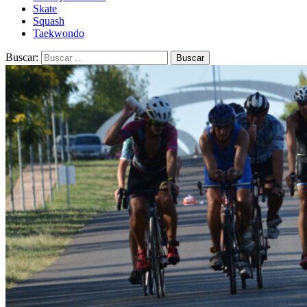
Skate
Squash
Taekwondo
Buscar: