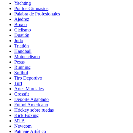
Yachting
Por los Gimnasios
Palabra de Profesionales
Ajedrez
Boxeo
Ciclismo
Duatlón
Judo
Triatlón
Handball
Motociclismo
Pesas
Running
Softbol
Tiro Deportivo
Turf
Artes Marciales
Crossfit
Deporte Adaptado
Fútbol Americano
Hóckey sobre ruedas
Kick Boxing
MTB
Newcom
Patinaje Artístico