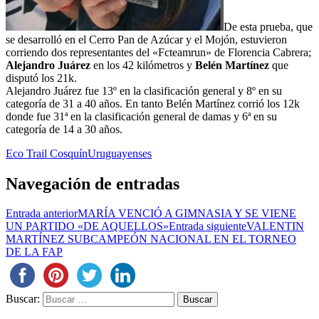
De esta prueba, que
se desarrolló en el Cerro Pan de Azúcar y el Mojón, estuvieron
corriendo dos representantes del «Fcteamrun» de Florencia Cabrera;
Alejandro Juárez
en los 42 kilómetros y
Belén Martínez
que
disputó los 21k.
Alejandro Juárez fue 13º en la clasificación general y 8º en su
categoría de 31 a 40 años. En tanto Belén Martínez corrió los 12k
donde fue 31ª en la clasificación general de damas y 6ª en su
categoría de 14 a 30 años.
Eco Trail Cosquín
Uruguayenses
Navegación de entradas
Entrada anterior
MARÍA VENCIÓ A GIMNASIA Y SE VIENE
UN PARTIDO «DE AQUELLOS»
Entrada siguiente
VALENTIN
MARTÍNEZ SUBCAMPEÓN NACIONAL EN EL TORNEO
DE LA FAP
Buscar: