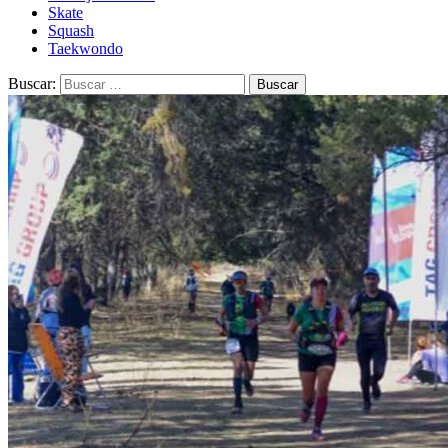
Skate
Squash
Taekwondo
Buscar: