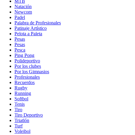
MTB
Natación
Newcom
Padel
Palabra de Profesionales
Patinaje Artístico
Pelota a Paleta
Pesas
Pesas
Pesca
Ping Pong
Polideportivo
Por los clubes
Por los Gimnasios
Profesionales
Recuerdos
Rugby
Running
Softbol
Tenis
Tiro
Tiro Deportivo
Triatlón
Turf
Voleibol