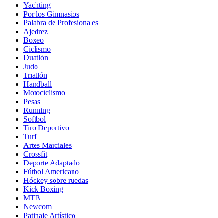
Yachting
Por los Gimnasios
Palabra de Profesionales
Ajedrez
Boxeo
Ciclismo
Duatlón
Judo
Triatlón
Handball
Motociclismo
Pesas
Running
Softbol
Tiro Deportivo
Turf
Artes Marciales
Crossfit
Deporte Adaptado
Fútbol Americano
Hóckey sobre ruedas
Kick Boxing
MTB
Newcom
Patinaje Artístico