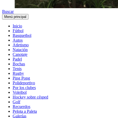
Buscar
Menú principal
Inicio
Fútbol
Basquetbol
Autos
Atletismo
Natación
Canotaje
Padel
Bochas
Tenis
Rugby
Ping Pong
Polideportivo
Por los clubes
Voleibol
Hockey sobre césped
Golf
Recuerdos
Pelota a Paleta
Galerías