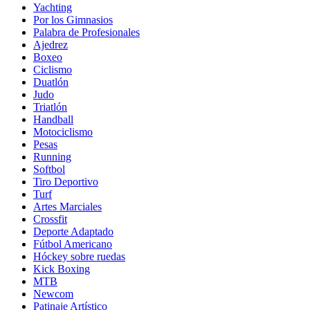
Yachting
Por los Gimnasios
Palabra de Profesionales
Ajedrez
Boxeo
Ciclismo
Duatlón
Judo
Triatlón
Handball
Motociclismo
Pesas
Running
Softbol
Tiro Deportivo
Turf
Artes Marciales
Crossfit
Deporte Adaptado
Fútbol Americano
Hóckey sobre ruedas
Kick Boxing
MTB
Newcom
Patinaje Artístico