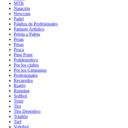
MTB
Natación
Newcom
Padel
Palabra de Profesionales
Patinaje Artístico
Pelota a Paleta
Pesas
Pesas
Pesca
Ping Pong
Polideportivo
Por los clubes
Por los Gimnasios
Profesionales
Recuerdos
Rugby
Running
Softbol
Tenis
Tiro
Tiro Deportivo
Triatlón
Turf
Voleibol