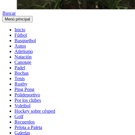
Buscar
Menú principal
Inicio
Fútbol
Basquetbol
Autos
Atletismo
Natación
Canotaje
Padel
Bochas
Tenis
Rugby
Ping Pong
Polideportivo
Por los clubes
Voleibol
Hockey sobre césped
Golf
Recuerdos
Pelota a Paleta
Galerías