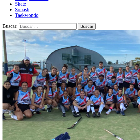
Skate
Squash
Taekwondo
Buscar: