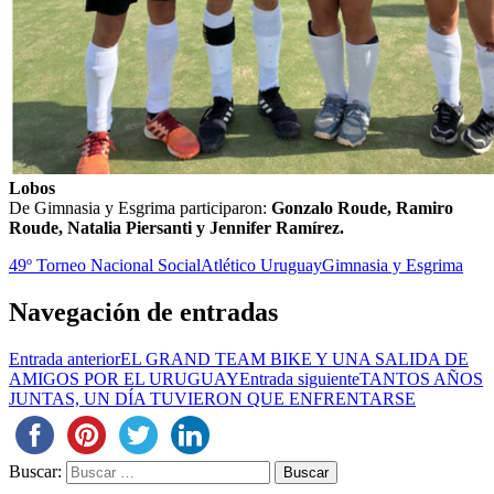
Lobos
De Gimnasia y Esgrima participaron:
Gonzalo Roude, Ramiro
Roude, Natalia Piersanti y Jennifer Ramírez.
49º Torneo Nacional Social
Atlético Uruguay
Gimnasia y Esgrima
Navegación de entradas
Entrada anterior
EL GRAND TEAM BIKE Y UNA SALIDA DE
AMIGOS POR EL URUGUAY
Entrada siguiente
TANTOS AÑOS
JUNTAS, UN DÍA TUVIERON QUE ENFRENTARSE
Buscar: