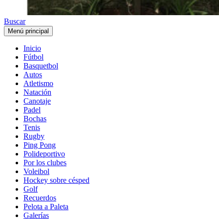
Buscar
Menú principal
Inicio
Fútbol
Basquetbol
Autos
Atletismo
Natación
Canotaje
Padel
Bochas
Tenis
Rugby
Ping Pong
Polideportivo
Por los clubes
Voleibol
Hockey sobre césped
Golf
Recuerdos
Pelota a Paleta
Galerías