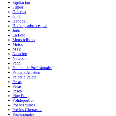
Equitación
Fútbol
Galerías
Golf
Handball
Hockey sobre césped
Judo
La Foto
Motociclismo
Motos
MTB
Natación
Newcom
Padel
Palabra de Profesionales
Patinaje Artístico
Pelota a Paleta
Pesas
Pesas
Pesca
Ping Pong
Polideportivo
Por los clubes
Por los Gimnasios
Profesionales