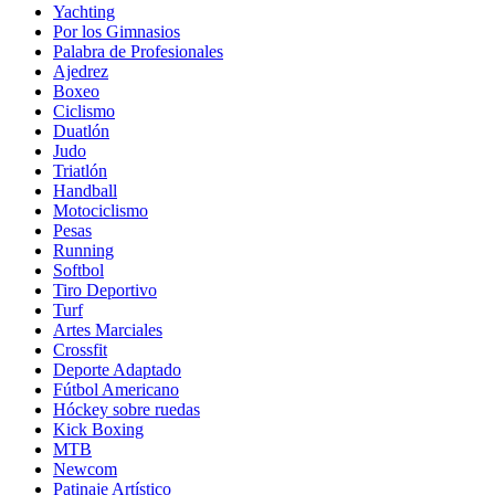
Yachting
Por los Gimnasios
Palabra de Profesionales
Ajedrez
Boxeo
Ciclismo
Duatlón
Judo
Triatlón
Handball
Motociclismo
Pesas
Running
Softbol
Tiro Deportivo
Turf
Artes Marciales
Crossfit
Deporte Adaptado
Fútbol Americano
Hóckey sobre ruedas
Kick Boxing
MTB
Newcom
Patinaje Artístico