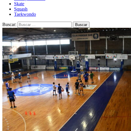
Skate
Squash
Taekwondo
Buscar: