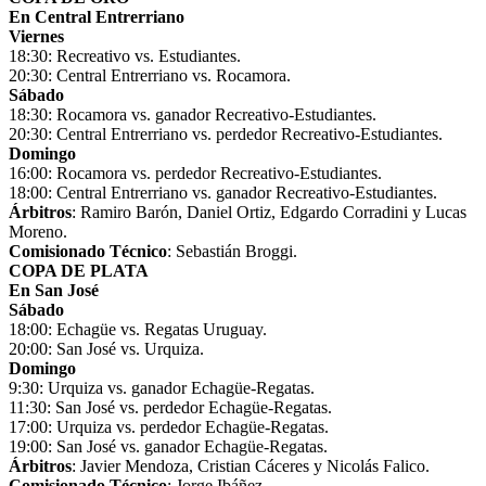
En Central Entrerriano
Viernes
18:30: Recreativo vs. Estudiantes.
20:30: Central Entrerriano vs. Rocamora.
Sábado
18:30: Rocamora vs. ganador Recreativo-Estudiantes.
20:30: Central Entrerriano vs. perdedor Recreativo-Estudiantes.
Domingo
16:00: Rocamora vs. perdedor Recreativo-Estudiantes.
18:00: Central Entrerriano vs. ganador Recreativo-Estudiantes.
Árbitros
: Ramiro Barón, Daniel Ortiz, Edgardo Corradini y Lucas
Moreno.
Comisionado Técnico
: Sebastián Broggi.
COPA DE PLATA
En San José
Sábado
18:00: Echagüe vs. Regatas Uruguay.
20:00: San José vs. Urquiza.
Domingo
9:30: Urquiza vs. ganador Echagüe-Regatas.
11:30: San José vs. perdedor Echagüe-Regatas.
17:00: Urquiza vs. perdedor Echagüe-Regatas.
19:00: San José vs. ganador Echagüe-Regatas.
Árbitros
: Javier Mendoza, Cristian Cáceres y Nicolás Falico.
Comisionado Técnico
: Jorge Ibáñez.