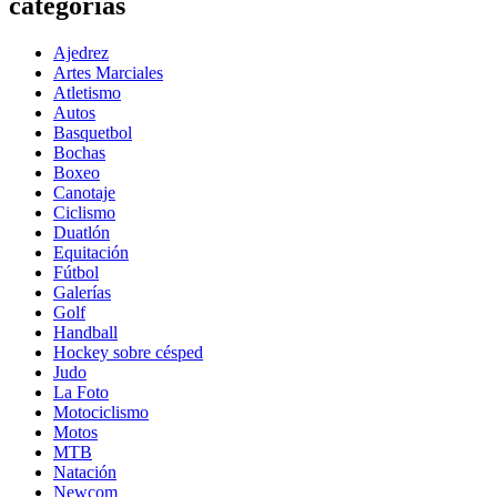
categorías
Ajedrez
Artes Marciales
Atletismo
Autos
Basquetbol
Bochas
Boxeo
Canotaje
Ciclismo
Duatlón
Equitación
Fútbol
Galerías
Golf
Handball
Hockey sobre césped
Judo
La Foto
Motociclismo
Motos
MTB
Natación
Newcom