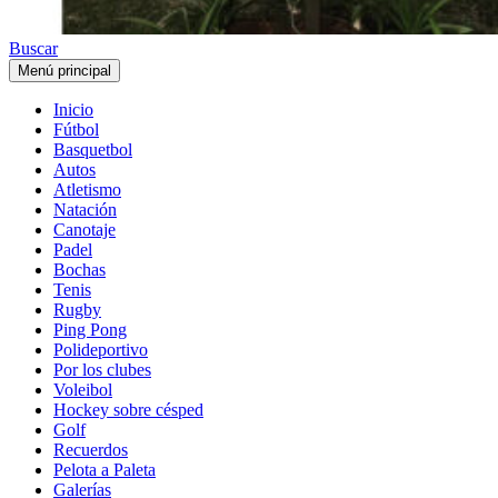
Buscar
Menú principal
Inicio
Fútbol
Basquetbol
Autos
Atletismo
Natación
Canotaje
Padel
Bochas
Tenis
Rugby
Ping Pong
Polideportivo
Por los clubes
Voleibol
Hockey sobre césped
Golf
Recuerdos
Pelota a Paleta
Galerías