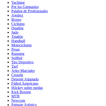
Yachting
Por los Gimnasios
Palabra de Profesionales
Ajedrez
Boxeo
Ciclismo
Duatlón
Judo
Triatlón
Handball
Motociclismo
Pesas
Running
Softbol
Tiro Deportivo
Turf
Artes Marciales
Crossfit
Deporte Adaptado
Fútbol Americano
Hóckey sobre ruedas
Kick Boxing
MTB
Newcom
Patinaje Artístico