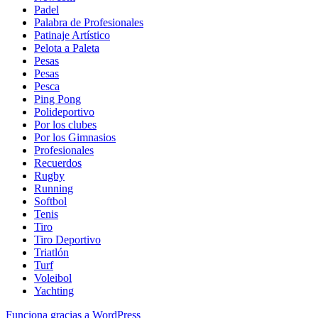
Padel
Palabra de Profesionales
Patinaje Artístico
Pelota a Paleta
Pesas
Pesas
Pesca
Ping Pong
Polideportivo
Por los clubes
Por los Gimnasios
Profesionales
Recuerdos
Rugby
Running
Softbol
Tenis
Tiro
Tiro Deportivo
Triatlón
Turf
Voleibol
Yachting
Funciona gracias a WordPress