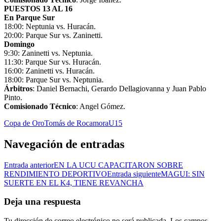
PUESTOS 13 AL 16
En Parque Sur
18:00: Neptunia vs. Huracán.
20:00: Parque Sur vs. Zaninetti.
Domingo
9:30: Zaninetti vs. Neptunia.
11:30: Parque Sur vs. Huracán.
16:00: Zaninetti vs. Huracán.
18:00: Parque Sur vs. Neptunia.
Árbitros
: Daniel Bernachi, Gerardo Dellagiovanna y Juan Pablo
Pinto.
Comisionado Técnico
: Angel Gómez.
Copa de Oro
Tomás de Rocamora
U15
Navegación de entradas
Entrada anterior
EN LA UCU CAPACITARON SOBRE
RENDIMIENTO DEPORTIVO
Entrada siguiente
MAGUI: SIN
SUERTE EN EL K4, TIENE REVANCHA
Deja una respuesta
Tu dirección de correo electrónico no será publicada.
Los campos