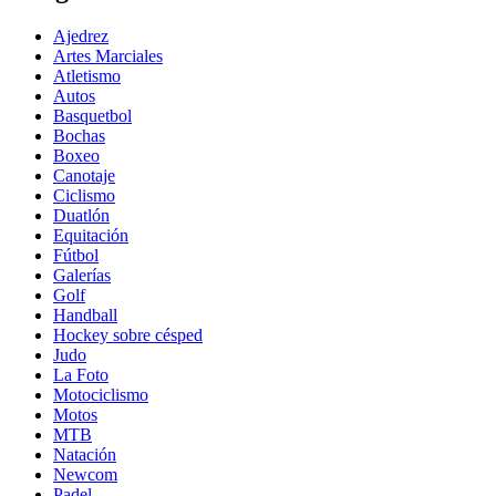
Ajedrez
Artes Marciales
Atletismo
Autos
Basquetbol
Bochas
Boxeo
Canotaje
Ciclismo
Duatlón
Equitación
Fútbol
Galerías
Golf
Handball
Hockey sobre césped
Judo
La Foto
Motociclismo
Motos
MTB
Natación
Newcom
Padel