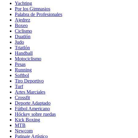
Yachting
Por los Gimnasios
Palabra de Profesionales
Ajedrez
Boxeo
Ciclismo
Duatlón
Judo
Triatlón
Handball
Motociclismo
Pesas
Running
Softbol
Tiro Deportivo
Turf
Artes Marciales
Crossfit
Deporte Adaptado
Fútbol Americano
Hóckey sobre ruedas
Kick Boxing
MTB
Newcom
Patinaje Artístico