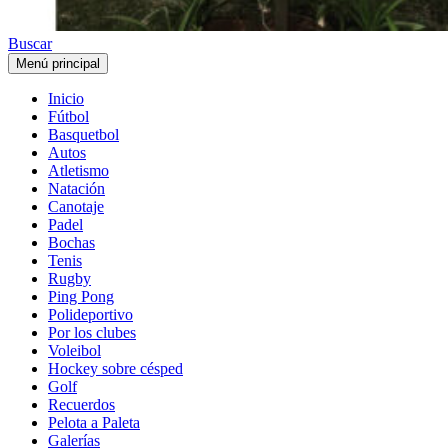
Buscar
Menú principal
Inicio
Fútbol
Basquetbol
Autos
Atletismo
Natación
Canotaje
Padel
Bochas
Tenis
Rugby
Ping Pong
Polideportivo
Por los clubes
Voleibol
Hockey sobre césped
Golf
Recuerdos
Pelota a Paleta
Galerías