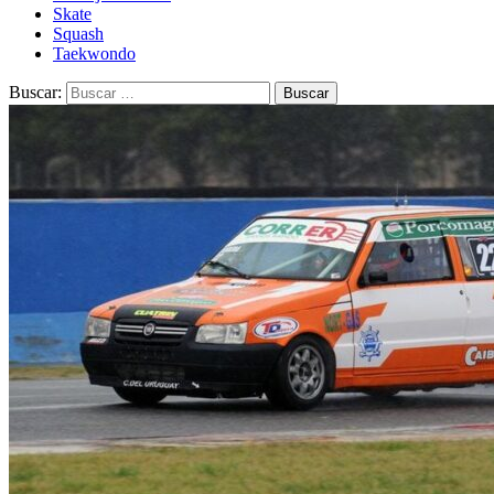
Skate
Squash
Taekwondo
Buscar: