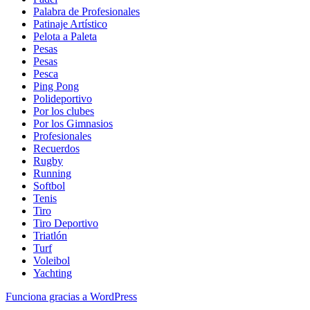
Palabra de Profesionales
Patinaje Artístico
Pelota a Paleta
Pesas
Pesas
Pesca
Ping Pong
Polideportivo
Por los clubes
Por los Gimnasios
Profesionales
Recuerdos
Rugby
Running
Softbol
Tenis
Tiro
Tiro Deportivo
Triatlón
Turf
Voleibol
Yachting
Funciona gracias a WordPress