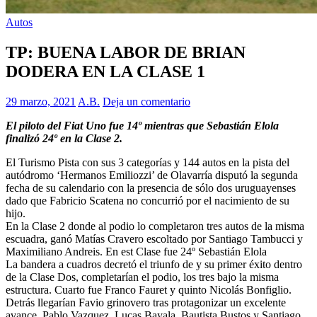
Autos
TP: BUENA LABOR DE BRIAN
DODERA EN LA CLASE 1
29 marzo, 2021
A.B.
Deja un comentario
El piloto del Fiat Uno fue 14º mientras que Sebastián Elola
finalizó 24º en la Clase 2.
El Turismo Pista con sus 3 categorías y 144 autos en la pista del
autódromo ‘Hermanos Emiliozzi’ de Olavarría disputó la segunda
fecha de su calendario con la presencia de sólo dos uruguayenses
dado que Fabricio Scatena no concurrió por el nacimiento de su
hijo.
En la Clase 2 donde al podio lo completaron tres autos de la misma
escuadra, ganó Matías Cravero escoltado por Santiago Tambucci y
Maximiliano Andreis. En est Clase fue 24º Sebastián Elola
La bandera a cuadros decretó el triunfo de y su primer éxito dentro
de la Clase Dos, completarían el podio, los tres bajo la misma
estructura. Cuarto fue Franco Fauret y quinto Nicolás Bonfiglio.
Detrás llegarían Favio grinovero tras protagonizar un excelente
avance, Pablo Vazquez, Lucas Bayala, Bautista Bustos y Santiago