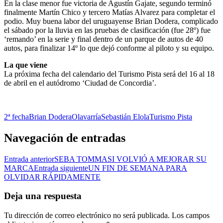
En la clase menor fue victoria de Agustín Gajate, segundo terminó
finalmente Martín Chico y tercero Matías Alvarez para completar el
podio. Muy buena labor del uruguayense Brian Dodera, complicado
el sábado por la lluvia en las pruebas de clasificación (fue 28º) fue
‘remando’ en la serie y final dentro de un parque de autos de 40
autos, para finalizar 14º lo que dejó conforme al piloto y su equipo.
La que viene
La próxima fecha del calendario del Turismo Pista será del 16 al 18
de abril en el autódromo ‘Ciudad de Concordia’.
2ª fecha
Brian Dodera
Olavarría
Sebastián Elola
Turismo Pista
Navegación de entradas
Entrada anterior
SEBA TOMMASI VOLVIÓ A MEJORAR SU
MARCA
Entrada siguiente
UN FIN DE SEMANA PARA
OLVIDAR RÁPIDAMENTE
Deja una respuesta
Tu dirección de correo electrónico no será publicada.
Los campos