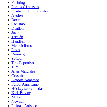
Yachting
Por los Gimnasios
Palabra de Profesionales
Ajedrez
Boxeo
Ciclismo
Duatlón
Judo
Triatlón
Handball
Motociclismo
Pesas
Running
Softbol
Tiro Deportivo
Turf
Artes Marciales
Crossfit
Deporte Adaptado
Fútbol Americano
Hóckey sobre ruedas
Kick Boxing
MTB
Newcom
Patinaje Artístico