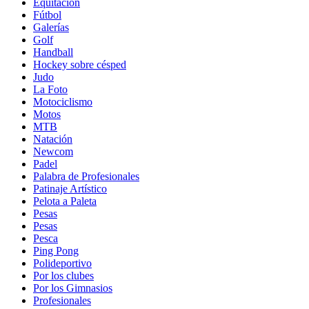
Equitación
Fútbol
Galerías
Golf
Handball
Hockey sobre césped
Judo
La Foto
Motociclismo
Motos
MTB
Natación
Newcom
Padel
Palabra de Profesionales
Patinaje Artístico
Pelota a Paleta
Pesas
Pesas
Pesca
Ping Pong
Polideportivo
Por los clubes
Por los Gimnasios
Profesionales