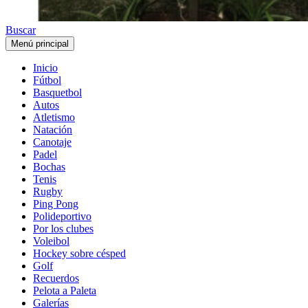
Buscar
Menú principal
Inicio
Fútbol
Basquetbol
Autos
Atletismo
Natación
Canotaje
Padel
Bochas
Tenis
Rugby
Ping Pong
Polideportivo
Por los clubes
Voleibol
Hockey sobre césped
Golf
Recuerdos
Pelota a Paleta
Galerías