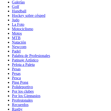
Galerías
Golf
Handball
Hockey sobre césped
Judo
La Foto
Motociclismo
Motos
MTB
Natación
Newcom
Padel
Palabra de Profesionales
Patinaje Artístico
Pelota a Paleta
Pesas
Pesas
Pesca
Ping Pong
Polideportivo
Por los clubes
Por los Gimnasios
Profesionales
Recuerdos
Rugby