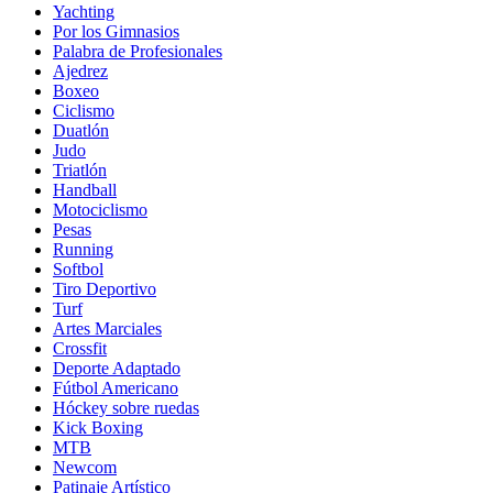
Yachting
Por los Gimnasios
Palabra de Profesionales
Ajedrez
Boxeo
Ciclismo
Duatlón
Judo
Triatlón
Handball
Motociclismo
Pesas
Running
Softbol
Tiro Deportivo
Turf
Artes Marciales
Crossfit
Deporte Adaptado
Fútbol Americano
Hóckey sobre ruedas
Kick Boxing
MTB
Newcom
Patinaje Artístico