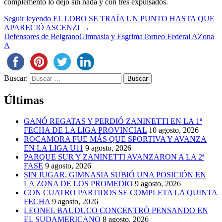
complemento lo dejó sin nada y con tres expulsados.
Seguir leyendo
EL LOBO SE TRAÍA UN PUNTO HASTA QUE
APARECIÓ ASCENZI
→
Defensores de Belgrano
Gimnasia y Esgrima
Torneo Federal A
Zona
A
Buscar:
Últimas
GANÓ REGATAS Y PERDIÓ ZANINETTI EN LA 1ª
FECHA DE LA LIGA PROVINCIAL
10 agosto, 2026
ROCAMORA FUE MÁS QUE SPORTIVA Y AVANZA
EN LA LIGA U11
9 agosto, 2026
PARQUE SUR Y ZANINETTI AVANZARON A LA 2ª
FASE
9 agosto, 2026
SIN JUGAR, GIMNASIA SUBIÓ UNA POSICIÓN EN
LA ZONA DE LOS PROMEDIO
9 agosto, 2026
CON CUATRO PARTIDOS SE COMPLETA LA QUINTA
FECHA
9 agosto, 2026
LEONEL BAUDUCO CONCENTRÓ PENSANDO EN
EL SUDAMERICANO
8 agosto, 2026