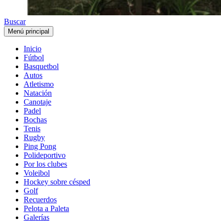
Buscar
Menú principal
Inicio
Fútbol
Basquetbol
Autos
Atletismo
Natación
Canotaje
Padel
Bochas
Tenis
Rugby
Ping Pong
Polideportivo
Por los clubes
Voleibol
Hockey sobre césped
Golf
Recuerdos
Pelota a Paleta
Galerías