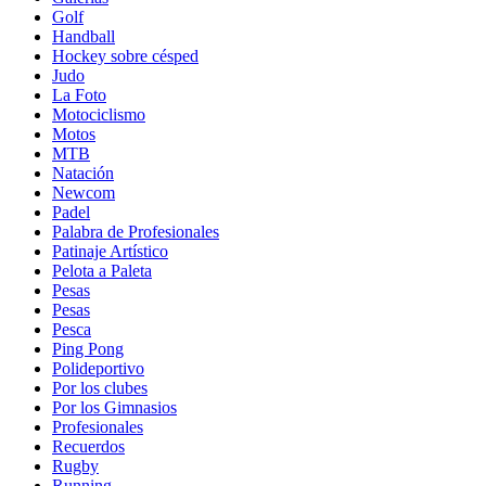
Golf
Handball
Hockey sobre césped
Judo
La Foto
Motociclismo
Motos
MTB
Natación
Newcom
Padel
Palabra de Profesionales
Patinaje Artístico
Pelota a Paleta
Pesas
Pesas
Pesca
Ping Pong
Polideportivo
Por los clubes
Por los Gimnasios
Profesionales
Recuerdos
Rugby
Running