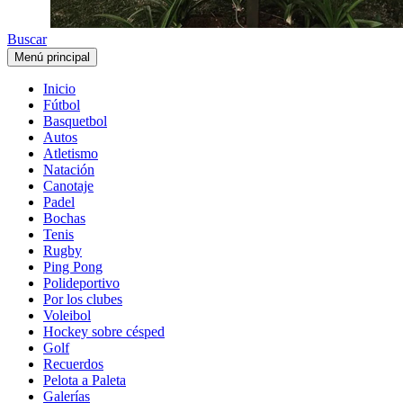
Buscar
Menú principal
Inicio
Fútbol
Basquetbol
Autos
Atletismo
Natación
Canotaje
Padel
Bochas
Tenis
Rugby
Ping Pong
Polideportivo
Por los clubes
Voleibol
Hockey sobre césped
Golf
Recuerdos
Pelota a Paleta
Galerías