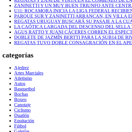
REGATAS Y ZANI DE VISITA EN EL COMIENZO DE LA
ZANINETTI Y UN MUY BUEN TRIUNFO ANTE CENTR
U11: ROCAMORA INICIA LA LIGA FEDERAL RECIBI
PARQUE SUR Y ZANINETTI ARRANCAN, EN VILLA EL
REGATAS URUGUAY BUSCARÁ SU PASAJE A LA CUAR
LA CAÓTICA LARGADA DEL DESCENSO DEL SELLA 
AGUS RATTO Y JUANI CÁCERES CORREN EL ESPEC
DOBLETE DE JAZMÍN BERTTI PARA LA SUB14 DE RI
REGATAS TUVO DOBLE CONSAGRACIÓN EN EL AP
categorías
Ajedrez
Artes Marciales
Atletismo
Autos
Basquetbol
Bochas
Boxeo
Canotaje
Ciclismo
Duatlón
Equitación
Fútbol
Galerías