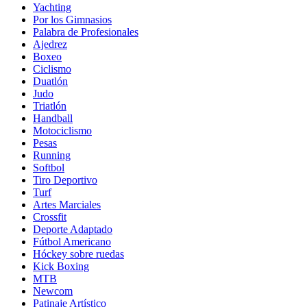
Yachting
Por los Gimnasios
Palabra de Profesionales
Ajedrez
Boxeo
Ciclismo
Duatlón
Judo
Triatlón
Handball
Motociclismo
Pesas
Running
Softbol
Tiro Deportivo
Turf
Artes Marciales
Crossfit
Deporte Adaptado
Fútbol Americano
Hóckey sobre ruedas
Kick Boxing
MTB
Newcom
Patinaje Artístico