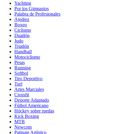
Yachting
Por los Gimnasios
Palabra de Profesionales
Ajedrez
Boxeo
Ciclismo
Duatlón
Judo
Triatlón
Handball
Motociclismo
Pesas
Running
Softbol
Tiro Deportivo
Turf
Artes Marciales
Crossfit
Deporte Adaptado
Fútbol Americano
Hóckey sobre ruedas
Kick Boxing
MTB
Newcom
Patinaje Artístico