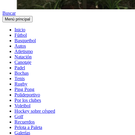
Buscar
Menú principal
Inicio
Fútbol
Basquetbol
Autos
Atletismo
Natación
Canotaje
Padel
Bochas
Tenis
Rugby
Ping Pong
Polideportivo
Por los clubes
Voleibol
Hockey sobre césped
Golf
Recuerdos
Pelota a Paleta
Galerías