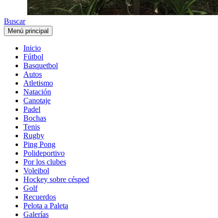
Buscar
Menú principal
Inicio
Fútbol
Basquetbol
Autos
Atletismo
Natación
Canotaje
Padel
Bochas
Tenis
Rugby
Ping Pong
Polideportivo
Por los clubes
Voleibol
Hockey sobre césped
Golf
Recuerdos
Pelota a Paleta
Galerías