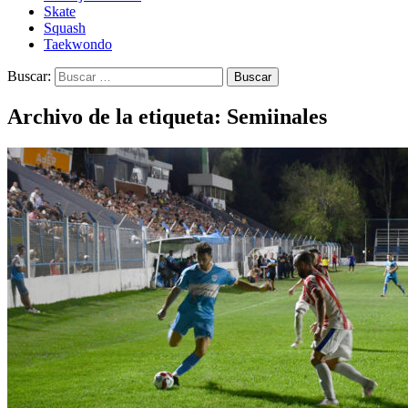
Skate
Squash
Taekwondo
Buscar:
Archivo de la etiqueta: Semiinales