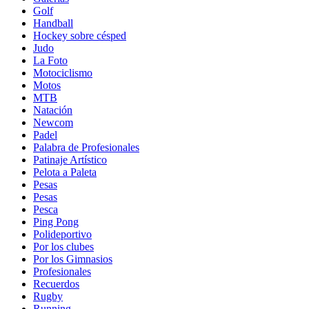
Golf
Handball
Hockey sobre césped
Judo
La Foto
Motociclismo
Motos
MTB
Natación
Newcom
Padel
Palabra de Profesionales
Patinaje Artístico
Pelota a Paleta
Pesas
Pesas
Pesca
Ping Pong
Polideportivo
Por los clubes
Por los Gimnasios
Profesionales
Recuerdos
Rugby
Running