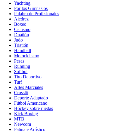
Yachting
Por los Gimnasios
Palabra de Profesionales
Ajedrez
Boxeo
Ciclismo
Duatlón
Judo
Triatlón
Handball
Motociclismo
Pesas
Running
Softbol
Tiro Deportivo
Turf
Artes Marciales
Crossfit
Deporte Adaptado
Fútbol Americano
Hóckey sobre ruedas
Kick Boxing
MTB
Newcom
Patinaje Artístico