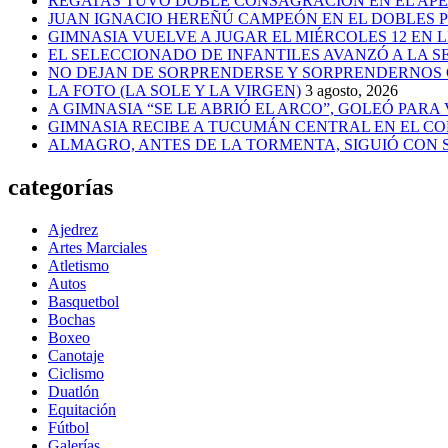
REGATAS TUVO DOBLE CONSAGRACIÓN EN EL AP
JUAN IGNACIO HEREÑÚ CAMPEÓN EN EL DOBLES
GIMNASIA VUELVE A JUGAR EL MIÉRCOLES 12 EN 
EL SELECCIONADO DE INFANTILES AVANZÓ A LA 
NO DEJAN DE SORPRENDERSE Y SORPRENDERNOS
LA FOTO (LA SOLE Y LA VIRGEN)
3 agosto, 2026
A GIMNASIA “SE LE ABRIÓ EL ARCO”, GOLEÓ PARA
GIMNASIA RECIBE A TUCUMÁN CENTRAL EN EL CO
ALMAGRO, ANTES DE LA TORMENTA, SIGUIÓ CON
categorías
Ajedrez
Artes Marciales
Atletismo
Autos
Basquetbol
Bochas
Boxeo
Canotaje
Ciclismo
Duatlón
Equitación
Fútbol
Galerías