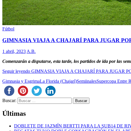
Fútbol
GIMNASIA VIAJA A CHAJARÍ PARA JUGAR PO
1 abril, 2023
A.B.
Comenzarán a disputarse, esta tarde, los partidos de ida por las sem
Seguir leyendo
GIMNASIA VIAJA A CHAJARÍ PARA JUGAR P
Gimnasia y Esgrima
La Florida (Chajarí)
Semiinales
Supercopa Entre R
Buscar:
Últimas
DOBLETE DE JAZMÍN BERTTI PARA LA SUB14 DE RI