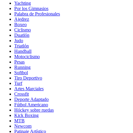
Yachting
Por los Gimnasios
Palabra de Profesionales
Ajedrez
Boxeo
Ciclismo
Duatlón
Judo
Triatlón
Handball
Motociclismo
Pesas
Running
Softbol
Tiro Deportivo
Turf
Artes Marciales
Crossfit
Deporte Adaptado
Fútbol Americano
Hóckey sobre ruedas
Kick Boxing
MTB
Newcom
Patinaje Artístico