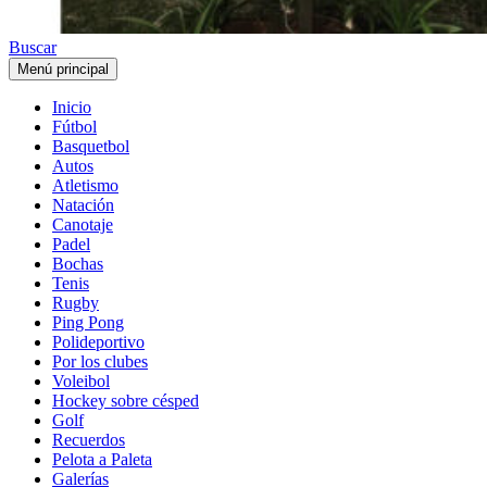
Buscar
Menú principal
Inicio
Fútbol
Basquetbol
Autos
Atletismo
Natación
Canotaje
Padel
Bochas
Tenis
Rugby
Ping Pong
Polideportivo
Por los clubes
Voleibol
Hockey sobre césped
Golf
Recuerdos
Pelota a Paleta
Galerías