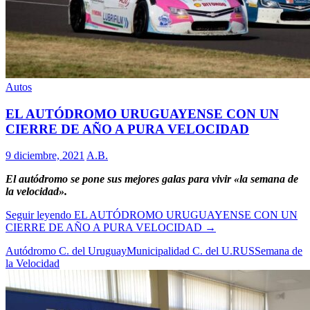
Autos
EL AUTÓDROMO URUGUAYENSE CON UN
CIERRE DE AÑO A PURA VELOCIDAD
9 diciembre, 2021
A.B.
El autódromo se pone sus mejores galas para vivir «la semana de
la velocidad».
Seguir leyendo
EL AUTÓDROMO URUGUAYENSE CON UN
CIERRE DE AÑO A PURA VELOCIDAD
→
Autódromo C. del Uruguay
Municipalidad C. del U.
RUS
Semana de
la Velocidad