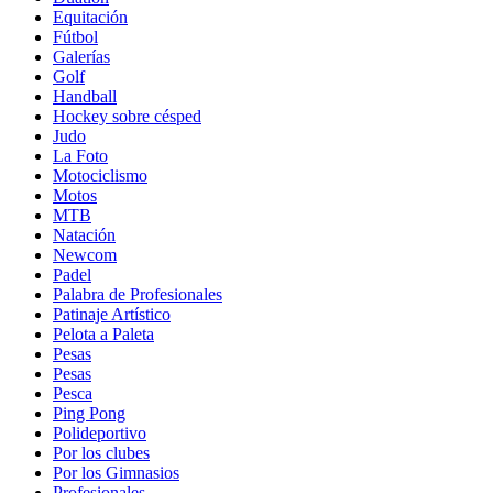
Equitación
Fútbol
Galerías
Golf
Handball
Hockey sobre césped
Judo
La Foto
Motociclismo
Motos
MTB
Natación
Newcom
Padel
Palabra de Profesionales
Patinaje Artístico
Pelota a Paleta
Pesas
Pesas
Pesca
Ping Pong
Polideportivo
Por los clubes
Por los Gimnasios
Profesionales