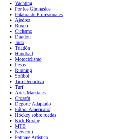
Yachting
Por los Gimnasios
Palabra de Profesionales
Ajedrez
Boxeo
Ciclismo
Duatlón
Judo
Triatlón
Handball
Motociclismo
Pesas
Running
Softbol
Tiro Deportivo
Turf
Artes Marciales
Crossfit
Deporte Adaptado
Fútbol Americano
Hóckey sobre ruedas
Kick Boxing
MTB
Newcom
Patinaje Artístico