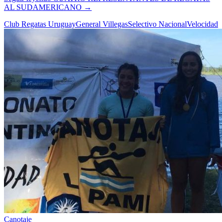
AL SUDAMERICANO
→
Club Regatas Uruguay
General Villegas
Selectivo Nacional
Velocidad
Canotaje