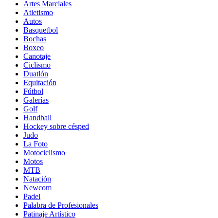
Artes Marciales
Atletismo
Autos
Basquetbol
Bochas
Boxeo
Canotaje
Ciclismo
Duatlón
Equitación
Fútbol
Galerías
Golf
Handball
Hockey sobre césped
Judo
La Foto
Motociclismo
Motos
MTB
Natación
Newcom
Padel
Palabra de Profesionales
Patinaje Artístico