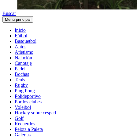
Buscar
Menú principal
Inicio
Fútbol
Basquetbol
Autos
Atletismo
Natación
Canotaje
Padel
Bochas
Tenis
Rugby
Ping Pong
Polideportivo
Por los clubes
Voleibol
Hockey sobre césped
Golf
Recuerdos
Pelota a Paleta
Galerías