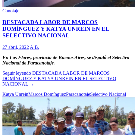
Canotaje
DESTACADA LABOR DE MARCOS
DOMÍNGUEZ Y KATYA UNREIN EN EL
SELECTIVO NACIONAL
27 abril, 2022
A.B.
En Las Flores, provincia de Buenos Aires, se disputó el Selectivo
Nacional de Paracanotaje.
Seguir leyendo
DESTACADA LABOR DE MARCOS
DOMÍNGUEZ Y KATYA UNREIN EN EL SELECTIVO
NACIONAL
→
Katya Unrein
Marcos Domínguez
Paracanotaje
Selectivo Nacional