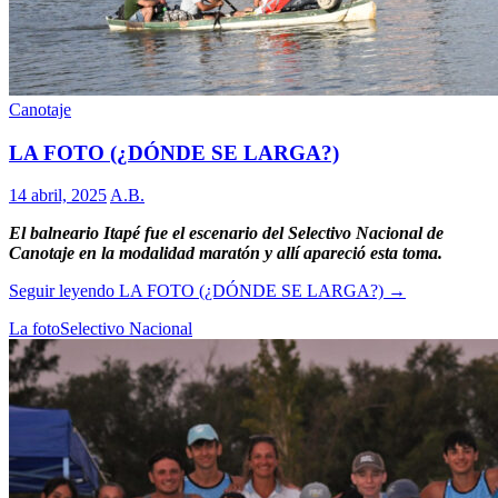
Canotaje
LA FOTO (¿DÓNDE SE LARGA?)
14 abril, 2025
A.B.
El balneario Itapé fue el escenario del Selectivo Nacional de
Canotaje en la modalidad maratón y allí apareció esta toma.
Seguir leyendo
LA FOTO (¿DÓNDE SE LARGA?)
→
La foto
Selectivo Nacional