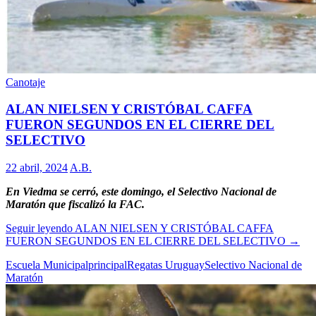
Canotaje
ALAN NIELSEN Y CRISTÓBAL CAFFA
FUERON SEGUNDOS EN EL CIERRE DEL
SELECTIVO
22 abril, 2024
A.B.
En Viedma se cerró, este domingo, el Selectivo Nacional de
Maratón que fiscalizó la FAC.
Seguir leyendo
ALAN NIELSEN Y CRISTÓBAL CAFFA
FUERON SEGUNDOS EN EL CIERRE DEL SELECTIVO
→
Escuela Municipal
principal
Regatas Uruguay
Selectivo Nacional de
Maratón