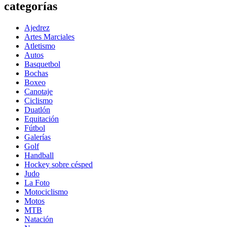
categorías
Ajedrez
Artes Marciales
Atletismo
Autos
Basquetbol
Bochas
Boxeo
Canotaje
Ciclismo
Duatlón
Equitación
Fútbol
Galerías
Golf
Handball
Hockey sobre césped
Judo
La Foto
Motociclismo
Motos
MTB
Natación