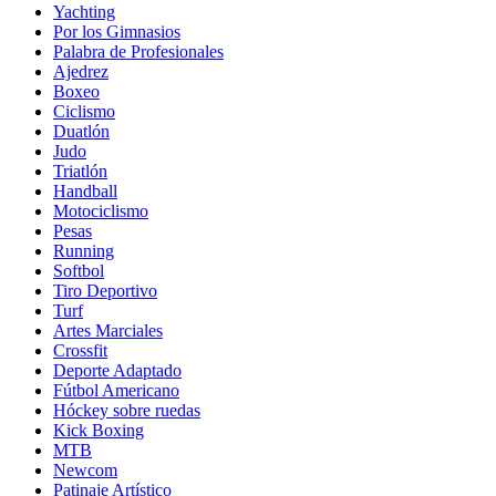
Yachting
Por los Gimnasios
Palabra de Profesionales
Ajedrez
Boxeo
Ciclismo
Duatlón
Judo
Triatlón
Handball
Motociclismo
Pesas
Running
Softbol
Tiro Deportivo
Turf
Artes Marciales
Crossfit
Deporte Adaptado
Fútbol Americano
Hóckey sobre ruedas
Kick Boxing
MTB
Newcom
Patinaje Artístico