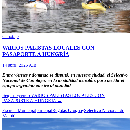
Canotaje
VARIOS PALISTAS LOCALES CON
PASAPORTE A HUNGRÍA
14 abril, 2025
A.B.
Entre viernes y domingo se disputó, en nuestra ciudad, el Selectivo
Nacional de Canotajes, en la modalidad maratón, para decidir el
equipo argentino que irá al mundial.
Seguir leyendo
VARIOS PALISTAS LOCALES CON
PASAPORTE A HUNGRÍA
→
Escuela Municipal
principal
Regatas Uruguay
Selectivo Nacional de
Maratón