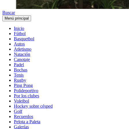
Buscar
Menú principal
Inicio
Fútbol
Basquetbol
Autos
Atletismo
Natación
Canotaje
Padel
Bochas
Tenis
Rugby
Ping Pong
Polideportivo
Por los clubes
Voleibol
Hockey sobre césped
Golf
Recuerdos
Pelota a Paleta
Galerías