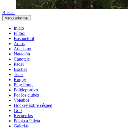
Buscar
Menú principal
Inicio
Fútbol
Basquetbol
Autos
Atletismo
Natación
Canotaje
Padel
Bochas
Tenis
Rugby
Ping Pong
Polideportivo
Por los clubes
Voleibol
Hockey sobre césped
Golf
Recuerdos
Pelota a Paleta
Galerías