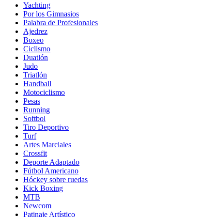
Yachting
Por los Gimnasios
Palabra de Profesionales
Ajedrez
Boxeo
Ciclismo
Duatlón
Judo
Triatlón
Handball
Motociclismo
Pesas
Running
Softbol
Tiro Deportivo
Turf
Artes Marciales
Crossfit
Deporte Adaptado
Fútbol Americano
Hóckey sobre ruedas
Kick Boxing
MTB
Newcom
Patinaje Artístico