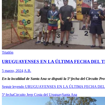
Triatlón
URUGUAYENSES EN LA ÚLTIMA FECHA DEL T
5 marzo, 2024
A.B.
En la localidad de Santa Ana se disputó la 5ª fecha del Circuito Pr
Seguir leyendo
URUGUAYENSES EN LA ÚLTIMA FECHA DEL
5ª fecha
Circuito Jeep Costa del Uruguay
Santa Ana