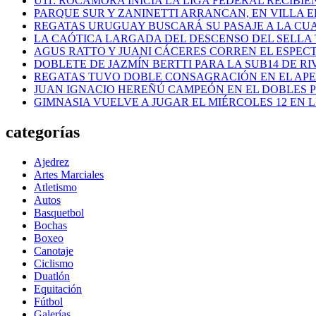
U11: ROCAMORA INICIA LA LIGA FEDERAL RECIBI
PARQUE SUR Y ZANINETTI ARRANCAN, EN VILLA EL
REGATAS URUGUAY BUSCARÁ SU PASAJE A LA CUAR
LA CAÓTICA LARGADA DEL DESCENSO DEL SELLA 
AGUS RATTO Y JUANI CÁCERES CORREN EL ESPEC
DOBLETE DE JAZMÍN BERTTI PARA LA SUB14 DE RI
REGATAS TUVO DOBLE CONSAGRACIÓN EN EL AP
JUAN IGNACIO HEREÑÚ CAMPEÓN EN EL DOBLES
GIMNASIA VUELVE A JUGAR EL MIÉRCOLES 12 EN 
categorías
Ajedrez
Artes Marciales
Atletismo
Autos
Basquetbol
Bochas
Boxeo
Canotaje
Ciclismo
Duatlón
Equitación
Fútbol
Galerías