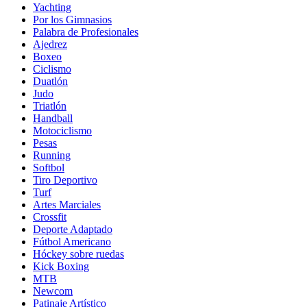
Yachting
Por los Gimnasios
Palabra de Profesionales
Ajedrez
Boxeo
Ciclismo
Duatlón
Judo
Triatlón
Handball
Motociclismo
Pesas
Running
Softbol
Tiro Deportivo
Turf
Artes Marciales
Crossfit
Deporte Adaptado
Fútbol Americano
Hóckey sobre ruedas
Kick Boxing
MTB
Newcom
Patinaje Artístico