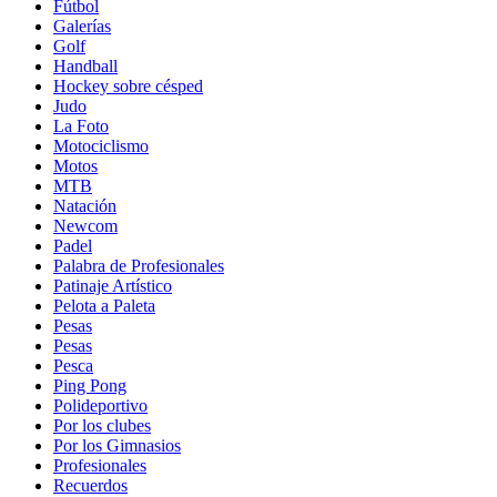
Fútbol
Galerías
Golf
Handball
Hockey sobre césped
Judo
La Foto
Motociclismo
Motos
MTB
Natación
Newcom
Padel
Palabra de Profesionales
Patinaje Artístico
Pelota a Paleta
Pesas
Pesas
Pesca
Ping Pong
Polideportivo
Por los clubes
Por los Gimnasios
Profesionales
Recuerdos