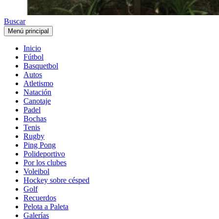
Buscar
Menú principal
Inicio
Fútbol
Basquetbol
Autos
Atletismo
Natación
Canotaje
Padel
Bochas
Tenis
Rugby
Ping Pong
Polideportivo
Por los clubes
Voleibol
Hockey sobre césped
Golf
Recuerdos
Pelota a Paleta
Galerías