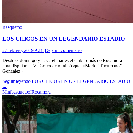
Basquetbol
LOS CHICOS EN UN LEGENDARIO ESTADIO
27 febrero, 2019
A.B.
Deja un comentario
Desde el domingo y hasta el martes el club Tomás de Rocamora
hará disputar su V Torneo de mini básquet «Mario “Tucumano”
González».
Seguir leyendo
LOS CHICOS EN UN LEGENDARIO ESTADIO
→
Minibásquetbol
Rocamora