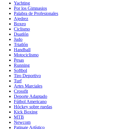
Yachting
Por los Gimnasios
Palabra de Profesionales
Ajedrez
Boxeo
Ciclismo
Duatlón
Judo
Triatlón
Handball
Motociclismo
Pesas
Running
Softbol
Tiro Deportivo
Turf
Artes Marciales
Crossfit
Deporte Adaptado
Fútbol Americano
Hóckey sobre ruedas
Kick Boxing
MTB
Newcom
Patinaje Artístico