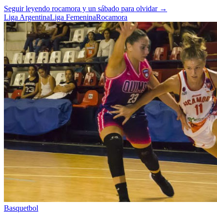
Seguir leyendo
rocamora y un sábado para olvidar
→
Liga Argentina
Liga Femenina
Rocamora
Basquetbol