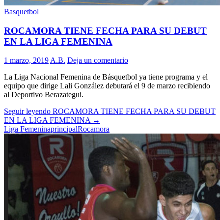
Basquetbol
ROCAMORA TIENE FECHA PARA SU DEBUT
EN LA LIGA FEMENINA
1 marzo, 2019
A.B.
Deja un comentario
La Liga Nacional Femenina de Básquetbol ya tiene programa y el
equipo que dirige Lali González debutará el 9 de marzo recibiendo
al Deportivo Berazategui.
Seguir leyendo
ROCAMORA TIENE FECHA PARA SU DEBUT
EN LA LIGA FEMENINA
→
Liga Femenina
principal
Rocamora