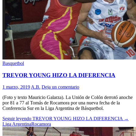
Basquetbol
TREVOR YOUNG HIZO LA DIFERENCIA
1 marzo, 2019
A.B.
Deja un comentario
(Foto y texto Mauricio Galarza). La Unión de Colón derrotó anoche
por 81 a 77 al Tomás de Rocamora por una nueva fecha de la
Conferencia Sur en la Liga Argentina de Básquetbol.
Seguir leyendo
TREVOR YOUNG HIZO LA DIFERENCIA
→
Liga Argentina
Rocamora