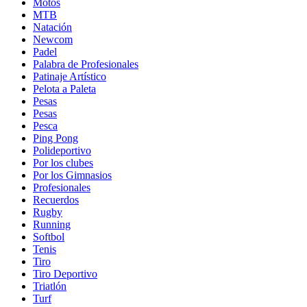
Motos
MTB
Natación
Newcom
Padel
Palabra de Profesionales
Patinaje Artístico
Pelota a Paleta
Pesas
Pesas
Pesca
Ping Pong
Polideportivo
Por los clubes
Por los Gimnasios
Profesionales
Recuerdos
Rugby
Running
Softbol
Tenis
Tiro
Tiro Deportivo
Triatlón
Turf