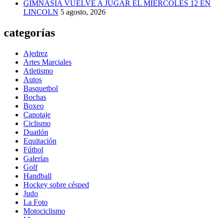
GIMNASIA VUELVE A JUGAR EL MIÉRCOLES 12 EN
LINCOLN
5 agosto, 2026
categorías
Ajedrez
Artes Marciales
Atletismo
Autos
Basquetbol
Bochas
Boxeo
Canotaje
Ciclismo
Duatlón
Equitación
Fútbol
Galerías
Golf
Handball
Hockey sobre césped
Judo
La Foto
Motociclismo