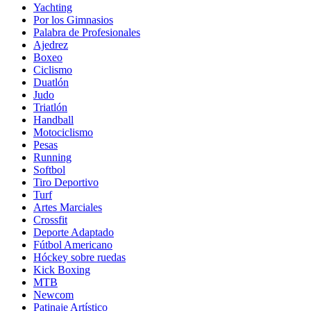
Yachting
Por los Gimnasios
Palabra de Profesionales
Ajedrez
Boxeo
Ciclismo
Duatlón
Judo
Triatlón
Handball
Motociclismo
Pesas
Running
Softbol
Tiro Deportivo
Turf
Artes Marciales
Crossfit
Deporte Adaptado
Fútbol Americano
Hóckey sobre ruedas
Kick Boxing
MTB
Newcom
Patinaje Artístico