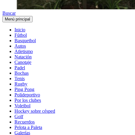
Buscar
Menú principal
Inicio
Fútbol
Basquetbol
Autos
Atletismo
Natación
Canotaje
Padel
Bochas
Tenis
Rugby
Ping Pong
Polideportivo
Por los clubes
Voleibol
Hockey sobre césped
Golf
Recuerdos
Pelota a Paleta
Galerías