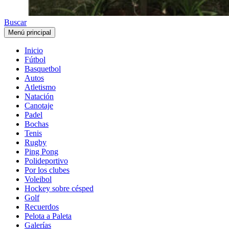
Buscar
Menú principal
Inicio
Fútbol
Basquetbol
Autos
Atletismo
Natación
Canotaje
Padel
Bochas
Tenis
Rugby
Ping Pong
Polideportivo
Por los clubes
Voleibol
Hockey sobre césped
Golf
Recuerdos
Pelota a Paleta
Galerías