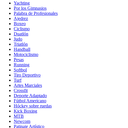
Yachting
Por los Gimnasios
Palabra de Profesionales
Ajedrez
Boxeo
Ciclismo
Duatlón
Judo
Triatlón
Handball
Motociclismo
Pesas
Running
Softbol
Tiro Deportivo
Turf
Artes Marciales
Crossfit
Deporte Adaptado
Fútbol Americano
Hóckey sobre ruedas
Kick Boxing
MTB
Newcom
Patinaje Artístico