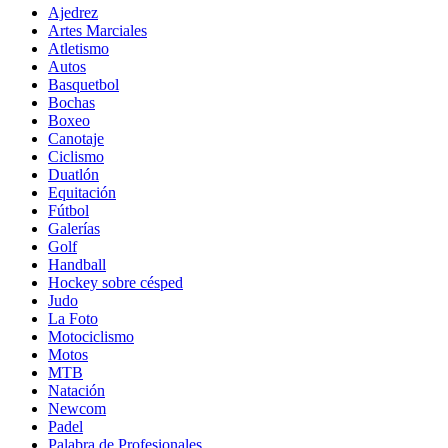
Ajedrez
Artes Marciales
Atletismo
Autos
Basquetbol
Bochas
Boxeo
Canotaje
Ciclismo
Duatlón
Equitación
Fútbol
Galerías
Golf
Handball
Hockey sobre césped
Judo
La Foto
Motociclismo
Motos
MTB
Natación
Newcom
Padel
Palabra de Profesionales