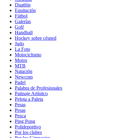
Duatlón
Equitación
Fútbol
Galerías
Golf
Handball
Hockey sobre césped
Judo
La Foto
Motociclismo
Motos
MTB
Natación
Newcom
Padel
Palabra de Profesionales
Patinaje Artístico
Pelota a Paleta
Pesas
Pesas
Pesca
Ping Pong
Polideportivo
Por los clubes
Por los Gimnasios