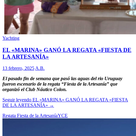
Yachting
EL «MARINA» GANÓ LA REGATA «FIESTA DE
LA ARTESANÍA»
13 febrero, 2025
A.B.
El pasado fin de semana que pasó las aguas del rio Uruguay
fueron escenario de la regata “Fiesta de la Artesanía” que
organizó el Club Náutico Colon.
Seguir leyendo
EL «MARINA» GANÓ LA REGATA «FIESTA
DE LA ARTESANÍA»
→
Regata Fiesta de la Artesanía
YCE