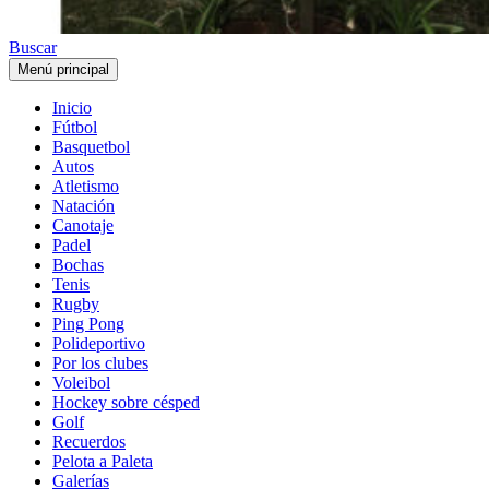
Buscar
Menú principal
Inicio
Fútbol
Basquetbol
Autos
Atletismo
Natación
Canotaje
Padel
Bochas
Tenis
Rugby
Ping Pong
Polideportivo
Por los clubes
Voleibol
Hockey sobre césped
Golf
Recuerdos
Pelota a Paleta
Galerías