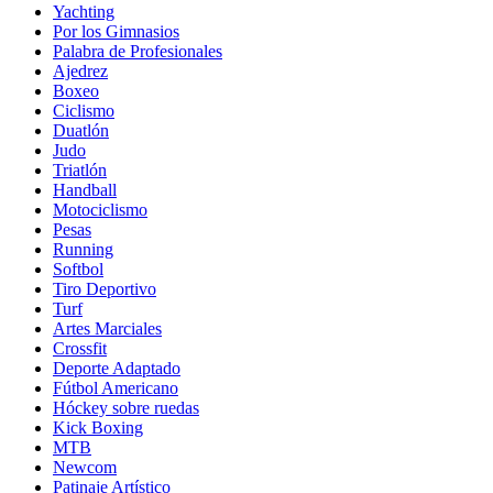
Yachting
Por los Gimnasios
Palabra de Profesionales
Ajedrez
Boxeo
Ciclismo
Duatlón
Judo
Triatlón
Handball
Motociclismo
Pesas
Running
Softbol
Tiro Deportivo
Turf
Artes Marciales
Crossfit
Deporte Adaptado
Fútbol Americano
Hóckey sobre ruedas
Kick Boxing
MTB
Newcom
Patinaje Artístico