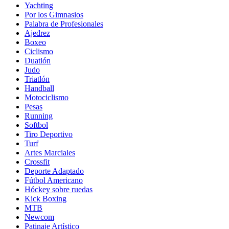
Yachting
Por los Gimnasios
Palabra de Profesionales
Ajedrez
Boxeo
Ciclismo
Duatlón
Judo
Triatlón
Handball
Motociclismo
Pesas
Running
Softbol
Tiro Deportivo
Turf
Artes Marciales
Crossfit
Deporte Adaptado
Fútbol Americano
Hóckey sobre ruedas
Kick Boxing
MTB
Newcom
Patinaje Artístico