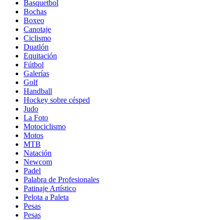
Basquetbol
Bochas
Boxeo
Canotaje
Ciclismo
Duatlón
Equitación
Fútbol
Galerías
Golf
Handball
Hockey sobre césped
Judo
La Foto
Motociclismo
Motos
MTB
Natación
Newcom
Padel
Palabra de Profesionales
Patinaje Artístico
Pelota a Paleta
Pesas
Pesas