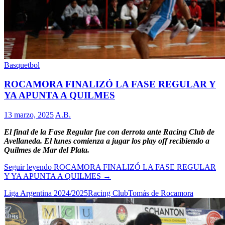
Basquetbol
ROCAMORA FINALIZÓ LA FASE REGULAR Y
YA APUNTA A QUILMES
13 marzo, 2025
A.B.
El final de la Fase Regular fue con derrota ante Racing Club de
Avellaneda. El lunes comienza a jugar los play off recibiendo a
Quilmes de Mar del Plata.
Seguir leyendo
ROCAMORA FINALIZÓ LA FASE REGULAR
Y YA APUNTA A QUILMES
→
Liga Argentina 2024/2025
Racing Club
Tomás de Rocamora