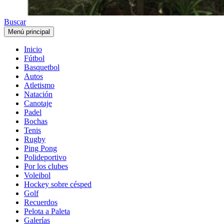
Buscar
Menú principal
Inicio
Fútbol
Basquetbol
Autos
Atletismo
Natación
Canotaje
Padel
Bochas
Tenis
Rugby
Ping Pong
Polideportivo
Por los clubes
Voleibol
Hockey sobre césped
Golf
Recuerdos
Pelota a Paleta
Galerías