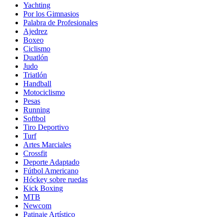
Yachting
Por los Gimnasios
Palabra de Profesionales
Ajedrez
Boxeo
Ciclismo
Duatlón
Judo
Triatlón
Handball
Motociclismo
Pesas
Running
Softbol
Tiro Deportivo
Turf
Artes Marciales
Crossfit
Deporte Adaptado
Fútbol Americano
Hóckey sobre ruedas
Kick Boxing
MTB
Newcom
Patinaje Artístico