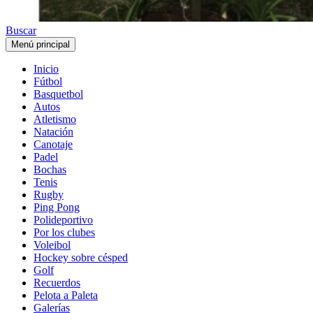
Buscar
Menú principal
Inicio
Fútbol
Basquetbol
Autos
Atletismo
Natación
Canotaje
Padel
Bochas
Tenis
Rugby
Ping Pong
Polideportivo
Por los clubes
Voleibol
Hockey sobre césped
Golf
Recuerdos
Pelota a Paleta
Galerías