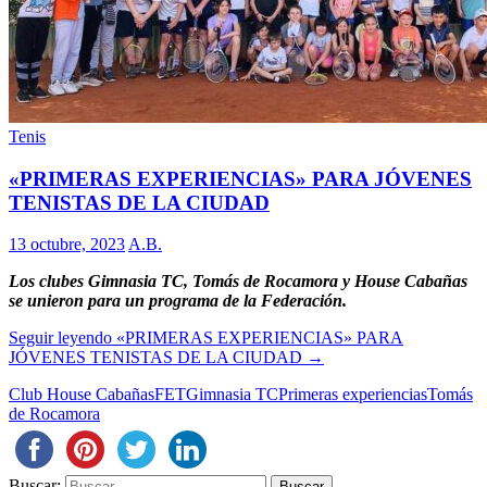
Tenis
«PRIMERAS EXPERIENCIAS» PARA JÓVENES
TENISTAS DE LA CIUDAD
13 octubre, 2023
A.B.
Los clubes Gimnasia TC, Tomás de Rocamora y House Cabañas
se unieron para un programa de la Federación.
Seguir leyendo
«PRIMERAS EXPERIENCIAS» PARA
JÓVENES TENISTAS DE LA CIUDAD
→
Club House Cabañas
FET
Gimnasia TC
Primeras experiencias
Tomás
de Rocamora
Buscar: