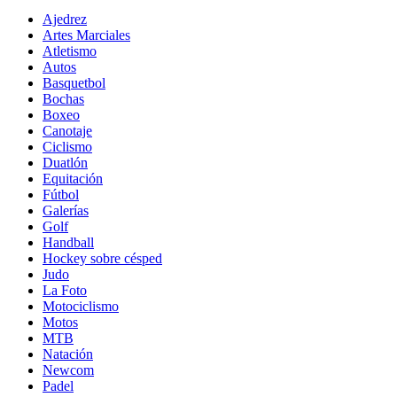
Ajedrez
Artes Marciales
Atletismo
Autos
Basquetbol
Bochas
Boxeo
Canotaje
Ciclismo
Duatlón
Equitación
Fútbol
Galerías
Golf
Handball
Hockey sobre césped
Judo
La Foto
Motociclismo
Motos
MTB
Natación
Newcom
Padel