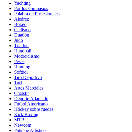
Yachting
Por los Gimnasios
Palabra de Profesionales
Ajedrez
Boxeo
Ciclismo
Duatlón
Judo
Triatlón
Handball
Motociclismo
Pesas
Running
Softbol
Tiro Deportivo
Turf
Artes Marciales
Crossfit
Deporte Adaptado
Fútbol Americano
Hóckey sobre ruedas
Kick Boxing
MTB
Newcom
Patinaje Artístico