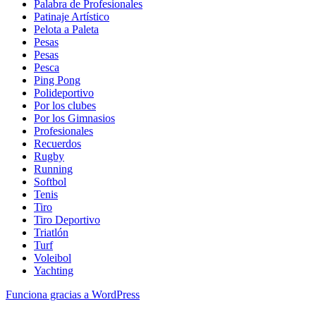
Palabra de Profesionales
Patinaje Artístico
Pelota a Paleta
Pesas
Pesas
Pesca
Ping Pong
Polideportivo
Por los clubes
Por los Gimnasios
Profesionales
Recuerdos
Rugby
Running
Softbol
Tenis
Tiro
Tiro Deportivo
Triatlón
Turf
Voleibol
Yachting
Funciona gracias a WordPress