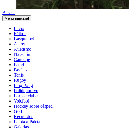
Buscar
Menú principal
Inicio
Fútbol
Basquetbol
Autos
Atletismo
Natación
Canotaje
Padel
Bochas
Tenis
Rugby
Ping Pong
Polideportivo
Por los clubes
Voleibol
Hockey sobre césped
Golf
Recuerdos
Pelota a Paleta
Galerías