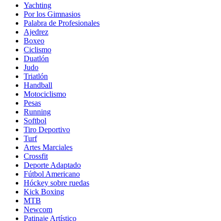
Yachting
Por los Gimnasios
Palabra de Profesionales
Ajedrez
Boxeo
Ciclismo
Duatlón
Judo
Triatlón
Handball
Motociclismo
Pesas
Running
Softbol
Tiro Deportivo
Turf
Artes Marciales
Crossfit
Deporte Adaptado
Fútbol Americano
Hóckey sobre ruedas
Kick Boxing
MTB
Newcom
Patinaje Artístico