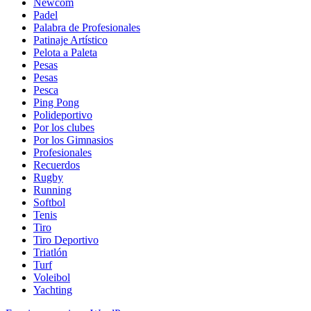
Newcom
Padel
Palabra de Profesionales
Patinaje Artístico
Pelota a Paleta
Pesas
Pesas
Pesca
Ping Pong
Polideportivo
Por los clubes
Por los Gimnasios
Profesionales
Recuerdos
Rugby
Running
Softbol
Tenis
Tiro
Tiro Deportivo
Triatlón
Turf
Voleibol
Yachting