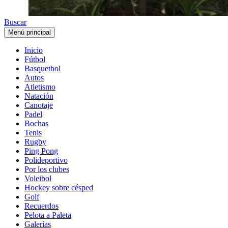
Buscar
Menú principal
Inicio
Fútbol
Basquetbol
Autos
Atletismo
Natación
Canotaje
Padel
Bochas
Tenis
Rugby
Ping Pong
Polideportivo
Por los clubes
Voleibol
Hockey sobre césped
Golf
Recuerdos
Pelota a Paleta
Galerías