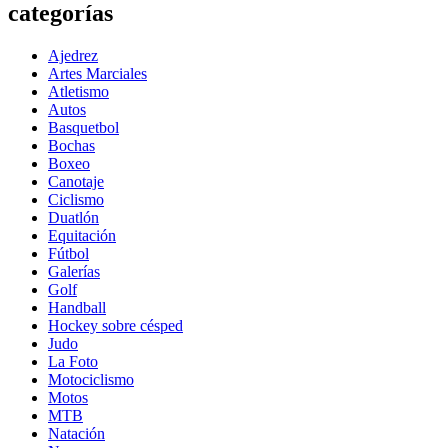
categorías
Ajedrez
Artes Marciales
Atletismo
Autos
Basquetbol
Bochas
Boxeo
Canotaje
Ciclismo
Duatlón
Equitación
Fútbol
Galerías
Golf
Handball
Hockey sobre césped
Judo
La Foto
Motociclismo
Motos
MTB
Natación