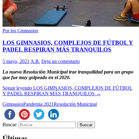
Por los Gimnasios
LOS GIMNASIOS, COMPLEJOS DE FÚTBOL Y
PADEL RESPIRAN MÁS TRANQUILOS
5 mayo, 2021
A.B.
Deja un comentario
La nueva Resolución Municipal trae tranquilidad para un grupo
que fue muy golpeado en el 2020.
Seguir leyendo
LOS GIMNASIOS, COMPLEJOS DE FÚTBOL
Y PADEL RESPIRAN MÁS TRANQUILOS
→
Gimnasios
Pandemia 2021
Resolución Municipal
Buscar:
Últimas