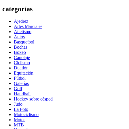
categorías
Ajedrez
Artes Marciales
Atletismo
Autos
Basquetbol
Bochas
Boxeo
Canotaje
Ciclismo
Duatlón
Equitación
Fútbol
Galerías
Golf
Handball
Hockey sobre césped
Judo
La Foto
Motociclismo
Motos
MTB