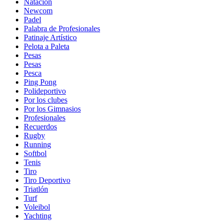
Natación
Newcom
Padel
Palabra de Profesionales
Patinaje Artístico
Pelota a Paleta
Pesas
Pesas
Pesca
Ping Pong
Polideportivo
Por los clubes
Por los Gimnasios
Profesionales
Recuerdos
Rugby
Running
Softbol
Tenis
Tiro
Tiro Deportivo
Triatlón
Turf
Voleibol
Yachting