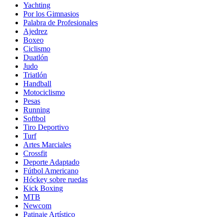
Yachting
Por los Gimnasios
Palabra de Profesionales
Ajedrez
Boxeo
Ciclismo
Duatlón
Judo
Triatlón
Handball
Motociclismo
Pesas
Running
Softbol
Tiro Deportivo
Turf
Artes Marciales
Crossfit
Deporte Adaptado
Fútbol Americano
Hóckey sobre ruedas
Kick Boxing
MTB
Newcom
Patinaje Artístico