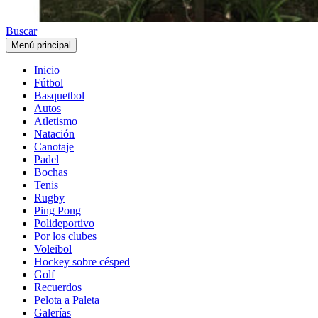
Buscar
Menú principal
Inicio
Fútbol
Basquetbol
Autos
Atletismo
Natación
Canotaje
Padel
Bochas
Tenis
Rugby
Ping Pong
Polideportivo
Por los clubes
Voleibol
Hockey sobre césped
Golf
Recuerdos
Pelota a Paleta
Galerías