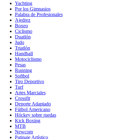
Yachting
Por los Gimnasios
Palabra de Profesionales
Ajedrez
Boxeo
Ciclismo
Duatlón
Judo
Triatlón
Handball
Motociclismo
Pesas
Running
Softbol
Tiro Deportivo
Turf
Artes Marciales
Crossfit
Deporte Adaptado
Fútbol Americano
Hóckey sobre ruedas
Kick Boxing
MTB
Newcom
Patinaje Artístico