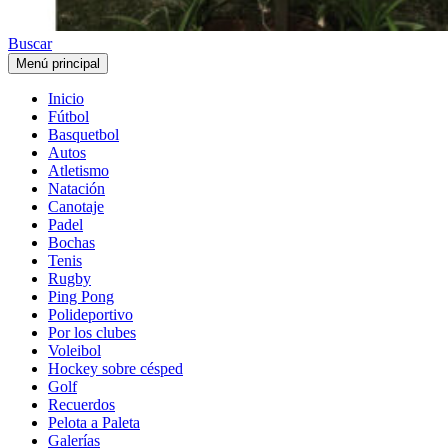
Buscar
Menú principal
Inicio
Fútbol
Basquetbol
Autos
Atletismo
Natación
Canotaje
Padel
Bochas
Tenis
Rugby
Ping Pong
Polideportivo
Por los clubes
Voleibol
Hockey sobre césped
Golf
Recuerdos
Pelota a Paleta
Galerías