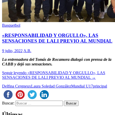
Basquetbol
«RESPONSABILIDAD Y ORGULLO», LAS
SENSACIONES DE LALI PREVIO AL MUNDIAL
9 julio, 2022
A.B.
La entrenadora del Tomás de Rocamora dialogó con prensa de la
CABB y dejó sus sensaciones.
Seguir leyendo
«RESPONSABILIDAD Y ORGULLO», LAS
SENSACIONES DE LALI PREVIO AL MUNDIAL
→
Delfina Cergneux
Laura Soledad González
Mundial U17
principal
Buscar:
Últimas