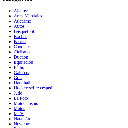
Ajedrez
Artes Marciales
Atletismo
Autos
Basquetbol
Bochas
Boxeo
Canotaje
Ciclismo
Duatlón
Equitación
Fútbol
Galerías
Golf
Handball
Hockey sobre césped
Judo
La Foto
Motociclismo
Motos
MTB
Natación
Newcom