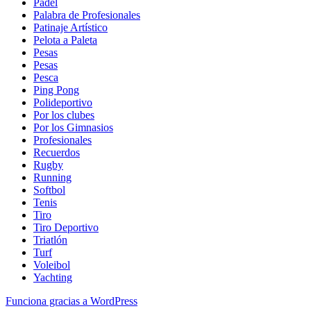
Padel
Palabra de Profesionales
Patinaje Artístico
Pelota a Paleta
Pesas
Pesas
Pesca
Ping Pong
Polideportivo
Por los clubes
Por los Gimnasios
Profesionales
Recuerdos
Rugby
Running
Softbol
Tenis
Tiro
Tiro Deportivo
Triatlón
Turf
Voleibol
Yachting
Funciona gracias a WordPress