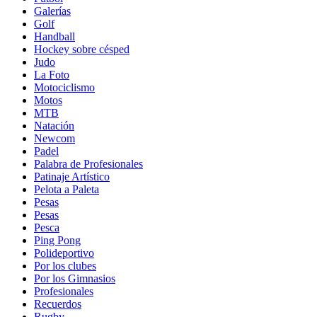
Galerías
Golf
Handball
Hockey sobre césped
Judo
La Foto
Motociclismo
Motos
MTB
Natación
Newcom
Padel
Palabra de Profesionales
Patinaje Artístico
Pelota a Paleta
Pesas
Pesas
Pesca
Ping Pong
Polideportivo
Por los clubes
Por los Gimnasios
Profesionales
Recuerdos
Rugby