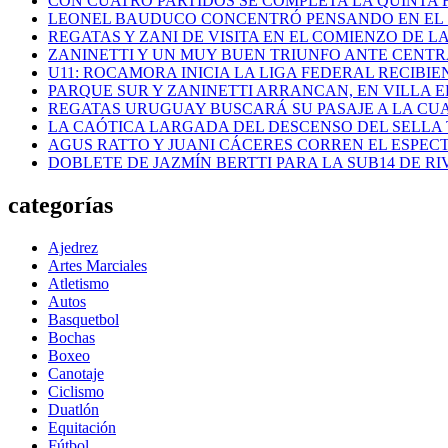
CON CUATRO PARTIDOS SE COMPLETA LA QUINTA 
LEONEL BAUDUCO CONCENTRÓ PENSANDO EN EL
REGATAS Y ZANI DE VISITA EN EL COMIENZO DE LA
ZANINETTI Y UN MUY BUEN TRIUNFO ANTE CENTR
U11: ROCAMORA INICIA LA LIGA FEDERAL RECIBI
PARQUE SUR Y ZANINETTI ARRANCAN, EN VILLA EL
REGATAS URUGUAY BUSCARÁ SU PASAJE A LA CUAR
LA CAÓTICA LARGADA DEL DESCENSO DEL SELLA 
AGUS RATTO Y JUANI CÁCERES CORREN EL ESPEC
DOBLETE DE JAZMÍN BERTTI PARA LA SUB14 DE RI
categorías
Ajedrez
Artes Marciales
Atletismo
Autos
Basquetbol
Bochas
Boxeo
Canotaje
Ciclismo
Duatlón
Equitación
Fútbol