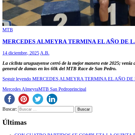
MTB
MERCEDES ALMEYRA TERMINA EL AÑO DE 
14 diciembre, 2025
A.B.
La ciclista uruguayense cerró de la mejor manera este 2025; vení
general de damas en los 60k del MTB Race de San Pedro.
Seguir leyendo
MERCEDES ALMEYRA TERMINA EL AÑO DE
Mercedes Almeyra
MTB San Pedro
principal
Buscar:
Últimas