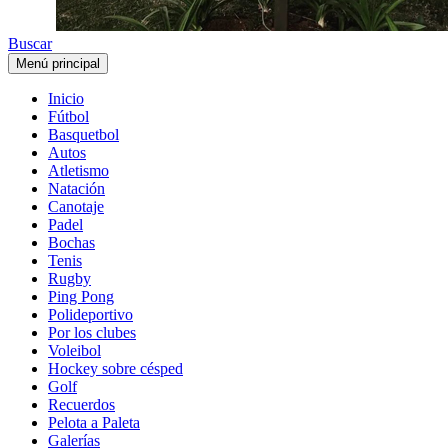
Buscar
Menú principal
Inicio
Fútbol
Basquetbol
Autos
Atletismo
Natación
Canotaje
Padel
Bochas
Tenis
Rugby
Ping Pong
Polideportivo
Por los clubes
Voleibol
Hockey sobre césped
Golf
Recuerdos
Pelota a Paleta
Galerías