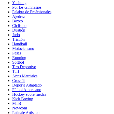
Yachting
Por los Gimnasios
Palabra de Profesionales
Ajedrez
Boxeo
Ciclismo
Duatlón
Judo
Triatlón
Handball
Motociclismo
Pesas
Running
Softbol
Tiro Deportivo
Turf
Artes Marciales
Crossfit
Deporte Adaptado
Fútbol Americano
Hóckey sobre ruedas
Kick Boxing
MTB
Newcom
Patinaje Artístico