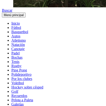
Buscar
Menú principal
Inicio
Fútbol
Basquetbol
Autos
Atletismo
Natación
Canotaje
Padel
Bochas
Tenis
Rugby
Ping Pong
Polideportivo
Por los clubes
Voleibol
Hockey sobre césped
Golf
Recuerdos
Pelota a Paleta
Galerías