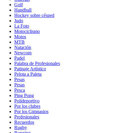
Golf
Handball
Hockey sobre césped
Judo
La Foto
Motociclismo
Motos
MTB
Natación
Newcom
Padel
Palabra de Profesionales
Patinaje Artístico
Pelota a Paleta
Pesas
Pesas
Pesca
Ping Pong
Polideportivo
Por los clubes
Por los Gimnasios
Profesionales
Recuerdos
Rugby
Running