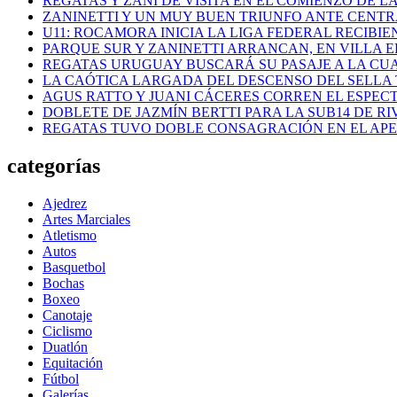
REGATAS Y ZANI DE VISITA EN EL COMIENZO DE LA
ZANINETTI Y UN MUY BUEN TRIUNFO ANTE CENTR
U11: ROCAMORA INICIA LA LIGA FEDERAL RECIBI
PARQUE SUR Y ZANINETTI ARRANCAN, EN VILLA EL
REGATAS URUGUAY BUSCARÁ SU PASAJE A LA CUAR
LA CAÓTICA LARGADA DEL DESCENSO DEL SELLA 
AGUS RATTO Y JUANI CÁCERES CORREN EL ESPEC
DOBLETE DE JAZMÍN BERTTI PARA LA SUB14 DE RI
REGATAS TUVO DOBLE CONSAGRACIÓN EN EL AP
categorías
Ajedrez
Artes Marciales
Atletismo
Autos
Basquetbol
Bochas
Boxeo
Canotaje
Ciclismo
Duatlón
Equitación
Fútbol
Galerías