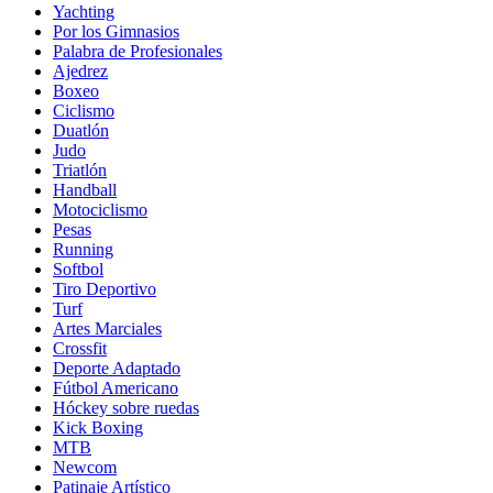
Yachting
Por los Gimnasios
Palabra de Profesionales
Ajedrez
Boxeo
Ciclismo
Duatlón
Judo
Triatlón
Handball
Motociclismo
Pesas
Running
Softbol
Tiro Deportivo
Turf
Artes Marciales
Crossfit
Deporte Adaptado
Fútbol Americano
Hóckey sobre ruedas
Kick Boxing
MTB
Newcom
Patinaje Artístico