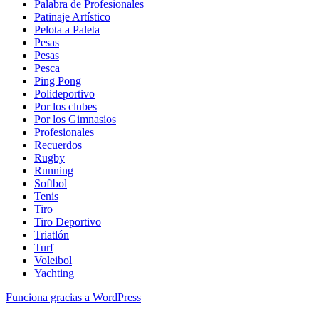
Palabra de Profesionales
Patinaje Artístico
Pelota a Paleta
Pesas
Pesas
Pesca
Ping Pong
Polideportivo
Por los clubes
Por los Gimnasios
Profesionales
Recuerdos
Rugby
Running
Softbol
Tenis
Tiro
Tiro Deportivo
Triatlón
Turf
Voleibol
Yachting
Funciona gracias a WordPress