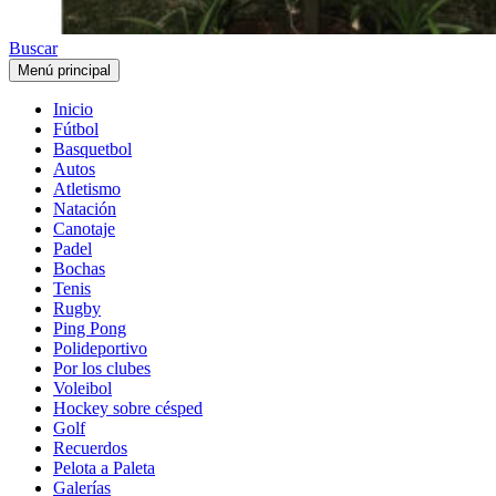
Buscar
Menú principal
Inicio
Fútbol
Basquetbol
Autos
Atletismo
Natación
Canotaje
Padel
Bochas
Tenis
Rugby
Ping Pong
Polideportivo
Por los clubes
Voleibol
Hockey sobre césped
Golf
Recuerdos
Pelota a Paleta
Galerías