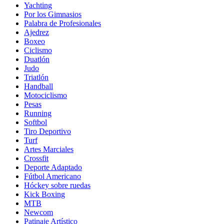
Yachting
Por los Gimnasios
Palabra de Profesionales
Ajedrez
Boxeo
Ciclismo
Duatlón
Judo
Triatlón
Handball
Motociclismo
Pesas
Running
Softbol
Tiro Deportivo
Turf
Artes Marciales
Crossfit
Deporte Adaptado
Fútbol Americano
Hóckey sobre ruedas
Kick Boxing
MTB
Newcom
Patinaje Artístico