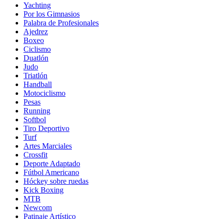
Yachting
Por los Gimnasios
Palabra de Profesionales
Ajedrez
Boxeo
Ciclismo
Duatlón
Judo
Triatlón
Handball
Motociclismo
Pesas
Running
Softbol
Tiro Deportivo
Turf
Artes Marciales
Crossfit
Deporte Adaptado
Fútbol Americano
Hóckey sobre ruedas
Kick Boxing
MTB
Newcom
Patinaje Artístico