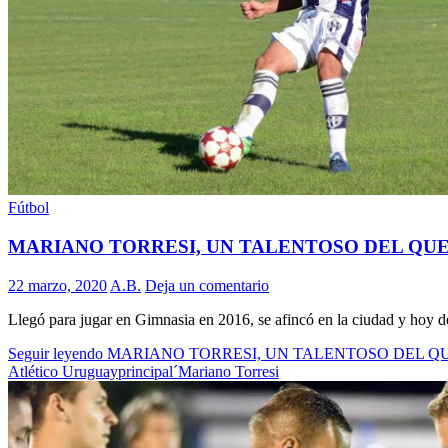
Fútbol
MARIANO TORRESI, UN TALENTOSO DEL QU
22 marzo, 2020
A.B.
Deja un comentario
Llegó para jugar en Gimnasia en 2016, se afincó en la ciudad y hoy de
Seguir leyendo
MARIANO TORRESI, UN TALENTOSO DEL Q
Atlético Uruguay
principal
´Mariano Torresi