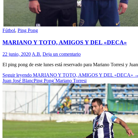
Fútbol
,
Ping Pong
MARIANO Y TOTO, AMIGOS Y DEL «DECA»
22 junio, 2020
A.B.
Deja un comentario
El ping pong de este lunes está reservado para Mariano Torresi y Jua
Seguir leyendo
MARIANO Y TOTO, AMIGOS Y DEL «DECA»
Juan José Blanc
Ping Pong
´Mariano Torresi