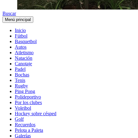
Buscar
Menú principal
Inicio
Fútbol
Basquetbol
Autos
Atletismo
Natación
Canotaje
Padel
Bochas
Tenis
Rugby
Ping Pong
Polideportivo
Por los clubes
Voleibol
Hockey sobre césped
Golf
Recuerdos
Pelota a Paleta
Galerías