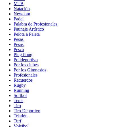
MTB
Natación
Newcom
Padel
Palabra de Profesionales
Patinaje Artístico
Pelota a Paleta
Pesas
Pesas
Pesca
Ping Pong
Polideportivo
Por los clubes
Por los Gimnasios
Profesionales
Recuerdos
Rugby
Running
Softbol
Tenis
Tiro
Tiro Deportivo
Triatlón
Turf
Voleibol