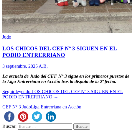
Judo
LOS CHICOS DEL CEF Nº 3 SIGUEN EN EL
PODIO ENTRERRIANO
3 septiembre, 2025
A.B.
La escuela de Judo del CEF Nº 3 sigue en los primeros puestos de
la Liga Entrerriana en Acción tras la disputa de la 2ª fecha.
Seguir leyendo
LOS CHICOS DEL CEF Nº 3 SIGUEN EN EL
PODIO ENTRERRIANO
→
CEF Nº 3 Judo
Liga Entrerriana en Acción
Buscar: