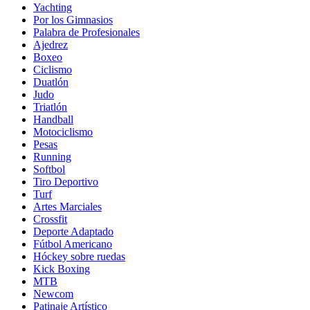
Yachting
Por los Gimnasios
Palabra de Profesionales
Ajedrez
Boxeo
Ciclismo
Duatlón
Judo
Triatlón
Handball
Motociclismo
Pesas
Running
Softbol
Tiro Deportivo
Turf
Artes Marciales
Crossfit
Deporte Adaptado
Fútbol Americano
Hóckey sobre ruedas
Kick Boxing
MTB
Newcom
Patinaje Artístico