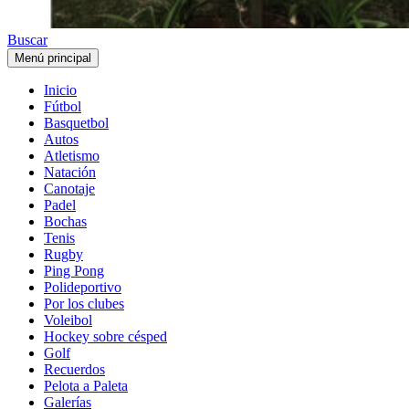
Buscar
Menú principal
Inicio
Fútbol
Basquetbol
Autos
Atletismo
Natación
Canotaje
Padel
Bochas
Tenis
Rugby
Ping Pong
Polideportivo
Por los clubes
Voleibol
Hockey sobre césped
Golf
Recuerdos
Pelota a Paleta
Galerías