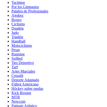
Yachting
Por los Gimnasios
Palabra de Profesionales
Ajedrez
Boxeo
Ciclismo
Duatlón
Judo
Triatlón
Handball
Motociclismo
Pesas
Running
Softbol
Tiro Deportivo
Turf
Artes Marciales
Crossfit
Deporte Adaptado
Fútbol Americano
Hóckey sobre ruedas
Kick Boxing
MTB
Newcom
Patinaje Artístico