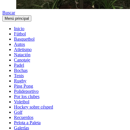
Buscar
Menú principal
Inicio
Fútbol
Basquetbol
Autos
Atletismo
Natación
Canotaje
Padel
Bochas
Tenis
Rugby
Ping Pong
Polideportivo
Por los clubes
Voleibol
Hockey sobre césped
Golf
Recuerdos
Pelota a Paleta
Galerías