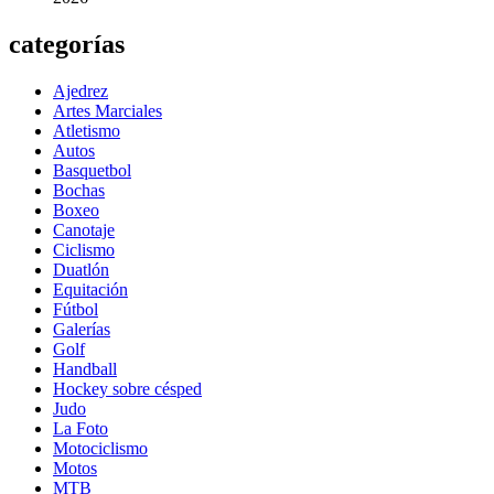
categorías
Ajedrez
Artes Marciales
Atletismo
Autos
Basquetbol
Bochas
Boxeo
Canotaje
Ciclismo
Duatlón
Equitación
Fútbol
Galerías
Golf
Handball
Hockey sobre césped
Judo
La Foto
Motociclismo
Motos
MTB