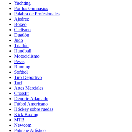
Yachting
Por los Gimnasios
Palabra de Profesionales
Ajedrez
Boxeo
Ciclismo
Duatlón
Judo
Triatlón
Handball
Motociclismo
Pesas
Running
Softbol
Tiro Deportivo
Turf
Artes Marciales
Crossfit
Deporte Adaptado
Fútbol Americano
Hóckey sobre ruedas
Kick Boxing
MTB
Newcom
Patinaje Artístico