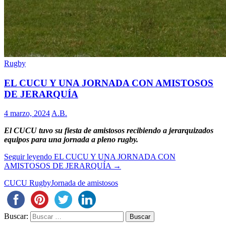
Rugby
EL CUCU Y UNA JORNADA CON AMISTOSOS
DE JERARQUÍA
4 marzo, 2024
A.B.
El CUCU tuvo su fiesta de amistosos recibiendo a jerarquizados
equipos para una jornada a pleno rugby.
Seguir leyendo
EL CUCU Y UNA JORNADA CON
AMISTOSOS DE JERARQUÍA
→
CUCU Rugby
Jornada de amistosos
Buscar: