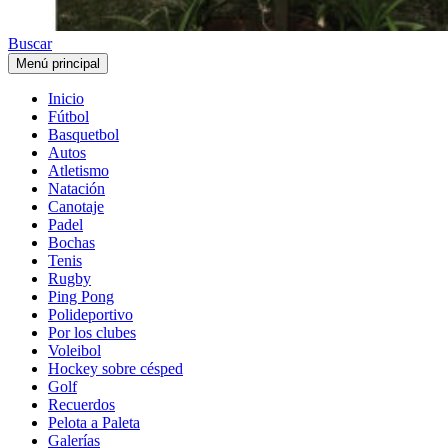
Buscar
Menú principal
Inicio
Fútbol
Basquetbol
Autos
Atletismo
Natación
Canotaje
Padel
Bochas
Tenis
Rugby
Ping Pong
Polideportivo
Por los clubes
Voleibol
Hockey sobre césped
Golf
Recuerdos
Pelota a Paleta
Galerías