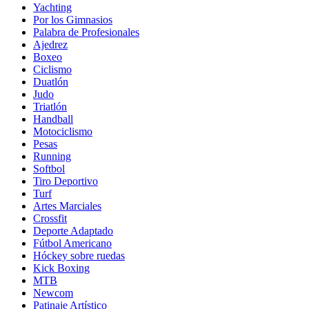
Yachting
Por los Gimnasios
Palabra de Profesionales
Ajedrez
Boxeo
Ciclismo
Duatlón
Judo
Triatlón
Handball
Motociclismo
Pesas
Running
Softbol
Tiro Deportivo
Turf
Artes Marciales
Crossfit
Deporte Adaptado
Fútbol Americano
Hóckey sobre ruedas
Kick Boxing
MTB
Newcom
Patinaje Artístico