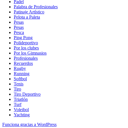
Padel
Palabra de Profesionales
Patinaje Artístico
Pelota a Paleta
Pesas
Pesas
Pesca
Ping Pong
Polideportivo
Por los clubes
Por los Gimnasios
Profesionales
Recuerdos
Rugby
Running
Softbol
Tenis
Tiro
Tiro Deportivo
Triatlón
Turf
Voleibol
Yachting
Funciona gracias a WordPress