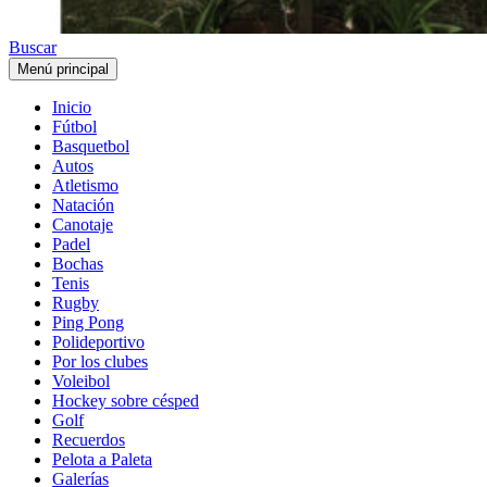
Buscar
Menú principal
Inicio
Fútbol
Basquetbol
Autos
Atletismo
Natación
Canotaje
Padel
Bochas
Tenis
Rugby
Ping Pong
Polideportivo
Por los clubes
Voleibol
Hockey sobre césped
Golf
Recuerdos
Pelota a Paleta
Galerías