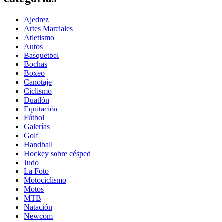
Ajedrez
Artes Marciales
Atletismo
Autos
Basquetbol
Bochas
Boxeo
Canotaje
Ciclismo
Duatlón
Equitación
Fútbol
Galerías
Golf
Handball
Hockey sobre césped
Judo
La Foto
Motociclismo
Motos
MTB
Natación
Newcom