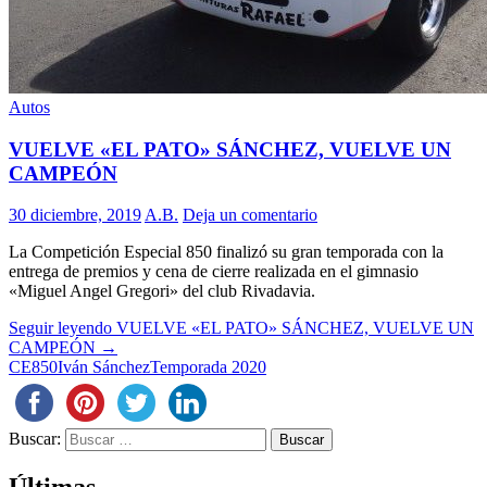
Autos
VUELVE «EL PATO» SÁNCHEZ, VUELVE UN
CAMPEÓN
30 diciembre, 2019
A.B.
Deja un comentario
La Competición Especial 850 finalizó su gran temporada con la
entrega de premios y cena de cierre realizada en el gimnasio
«Miguel Angel Gregori» del club Rivadavia.
Seguir leyendo
VUELVE «EL PATO» SÁNCHEZ, VUELVE UN
CAMPEÓN
→
CE850
Iván Sánchez
Temporada 2020
Buscar: