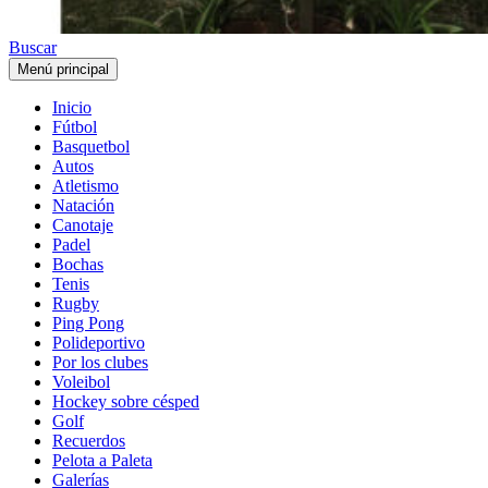
Buscar
Menú principal
Inicio
Fútbol
Basquetbol
Autos
Atletismo
Natación
Canotaje
Padel
Bochas
Tenis
Rugby
Ping Pong
Polideportivo
Por los clubes
Voleibol
Hockey sobre césped
Golf
Recuerdos
Pelota a Paleta
Galerías