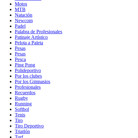
Motos
MTB
Natación
Newcom
Padel
Palabra de Profesionales
Patinaje Artístico
Pelota a Paleta
Pesas
Pesas
Pesca
Ping Pong
Polideportivo
Por los clubes
Por los Gimnasios
Profesionales
Recuerdos
Rugby
Running
Softbol
Tenis
Tiro
Tiro Deportivo
Triatlón
Turf